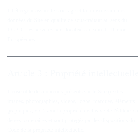
L'hébergeur assure le stockage et la transmission des
données du Site en qualité de sous-traitant au sens du
RGPD. Les serveurs sont localisés au sein de l'Union
Européenne.
Article 3 : Propriété intellectuell
L'ensemble des contenus présents sur le Site (textes,
images, photographies, vidéos, logos, marques, éléments
graphiques, etc.) sont la propriété exclusive de l'éditeur o
de ses partenaires et sont protégés par les dispositions du
Code de la propriété intellectuelle.