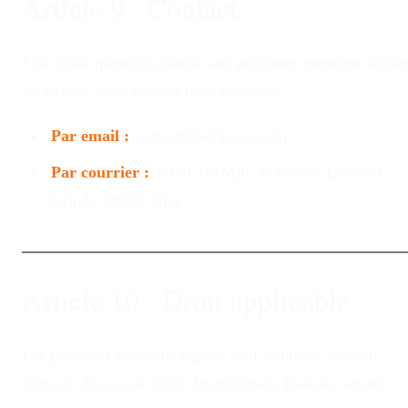
Article 9 : Contact
Pour toute question relative aux présentes mentions légale
ou au Site, vous pouvez nous contacter :
Par email :
contact@winpong.com
Par courrier :
WINCHAMPI, 6 Avenue Edouard
Grinda, 06200 Nice
Article 10 : Droit applicable
Les présentes mentions légales sont soumises au droit
français. En cas de litige, les tribunaux français seront