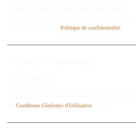
utilisateur et analyser le trafic. Pour en savoir plus sur
l'utilisation des cookies et la gestion de vos préférences,
veuillez consulter notre
Politique de confidentialité
.
Article 8 : Conditions
d'utilisation
L'utilisation du Site implique l'acceptation pleine et entièr
des
Conditions Générales d'Utilisation
(CGU).