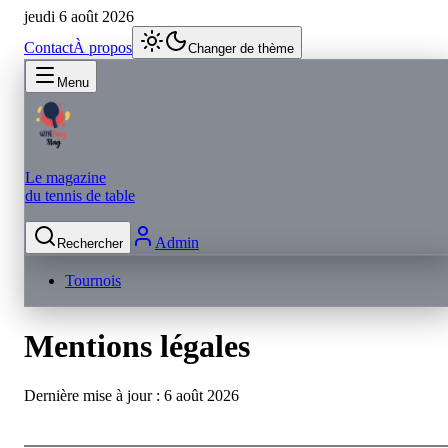
jeudi 6 août 2026
Contact
À propos
Changer de thème
Menu
Le magazine
du tennis de table
Admin
Rechercher
Tournois
Mentions légales
Dernière mise à jour :
6 août 2026