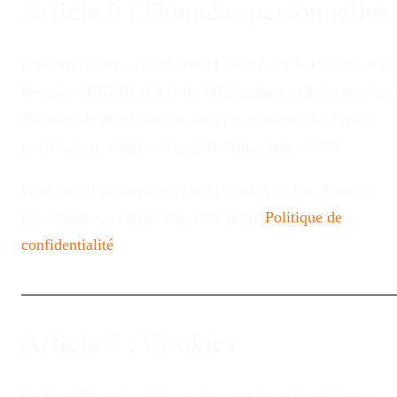
Article 6 : Données personnelles
Conformément au Règlement Général sur la Protection de
Données (RGPD) et à la loi Informatique et Libertés, vou
disposez de droits sur vos données personnelles (accès,
rectification, suppression, portabilité, opposition).
Pour plus d'informations sur la gestion de vos données
personnelles, veuillez consulter notre
Politique de
confidentialité
.
Article 7 : Cookies
Le Site utilise des cookies pour améliorer l'expérience