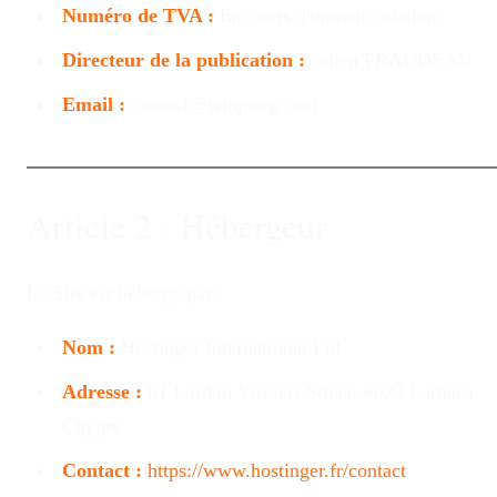
Numéro de TVA :
En cours d'immatriculation
Directeur de la publication :
Julien FRAUDEAU
Email :
contact@winpong.com
Article 2 : Hébergeur
Le Site est hébergé par :
Nom :
Hostinger International Ltd
Adresse :
61 Lordou Vironos Street, 6023 Larnaca,
Chypre
Contact :
https://www.hostinger.fr/contact