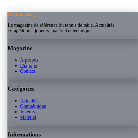
seuls compétents.
WinPongMag
Le magazine de référence du tennis de table. Actualités,
compétitions, joueurs, matériel et technique.
Magazine
À propos
L'équipe
Contact
Catégories
Actualités
Compétitions
Joueurs
Matériel
Informations