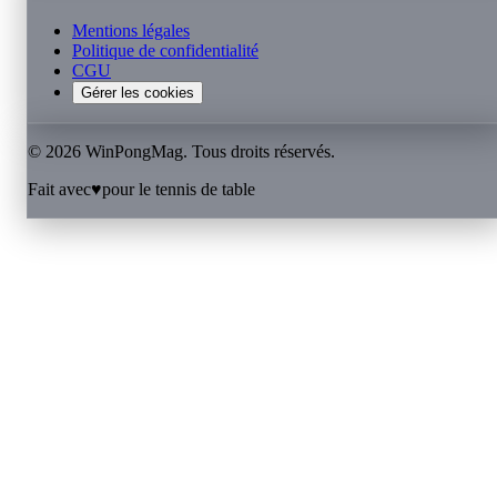
Mentions légales
Politique de confidentialité
CGU
Gérer les cookies
©
2026
WinPongMag. Tous droits réservés.
Fait avec
♥
pour le tennis de table