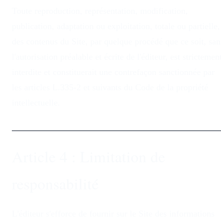
Toute reproduction, représentation, modification,
publication, adaptation ou exploitation, totale ou partielle,
des contenus du Site, par quelque procédé que ce soit, san
l'autorisation préalable et écrite de l'éditeur, est strictemen
interdite et constituerait une contrefaçon sanctionnée par
les articles L.335-2 et suivants du Code de la propriété
intellectuelle.
Article 4 : Limitation de
responsabilité
L'éditeur s'efforce de fournir sur le Site des informations