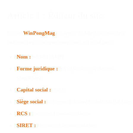
Article 1 : Éditeur du site
Le site
WinPongMag
(ci-après "le Site"), accessible à
l'adresse https://winpongmag.com, est édité par :
Nom :
WINCHAMPI
Forme juridique :
SAS (Société par Actions
Simplifiée)
Capital social :
200 €
Siège social :
6 Avenue Edouard Grinda, 06200 Nice
RCS :
En cours d'immatriculation
SIRET :
En cours d'immatriculation