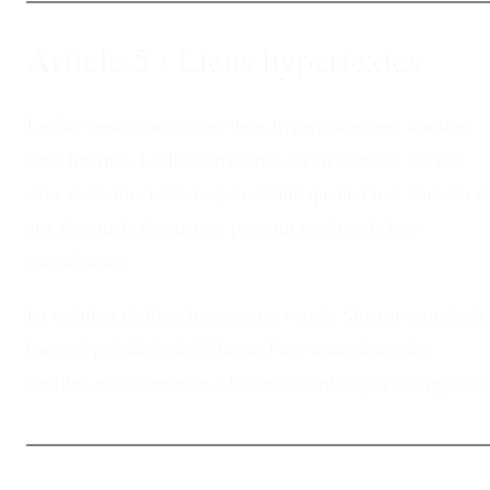
Article 5 : Liens hypertextes
Le Site peut contenir des liens hypertextes vers d'autres
sites Internet. L'éditeur n'exerce aucun contrôle sur ces
sites et décline toute responsabilité quant à leur contenu et
aux éventuels dommages pouvant résulter de leur
consultation.
La création de liens hypertextes vers le Site est soumise à
l'accord préalable de l'éditeur. Pour toute demande,
veuillez nous contacter à l'adresse contact@winpong.com.