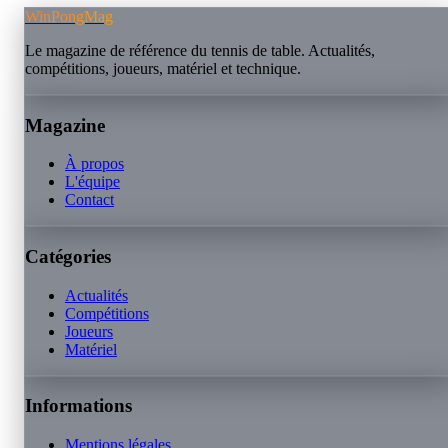
WinPongMag
Le magazine de référence du tennis de table. Actualités,
compétitions, joueurs, matériel et technique.
Magazine
À propos
L'équipe
Contact
Catégories
Actualités
Compétitions
Joueurs
Matériel
Informations
Mentions légales