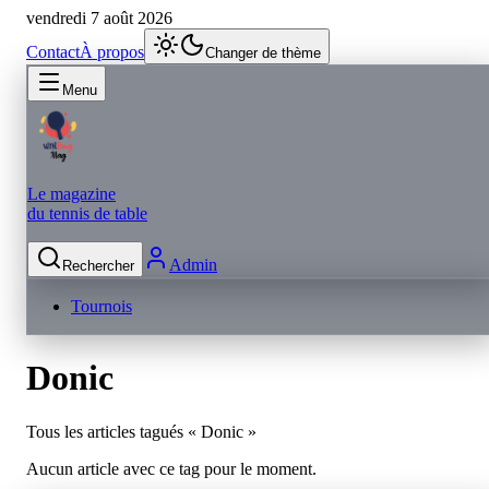
vendredi 7 août 2026
Contact
À propos
Changer de thème
Menu
Le magazine
du tennis de table
Admin
Rechercher
Tournois
Donic
Tous les articles tagués «
Donic
»
Aucun article avec ce tag pour le moment.