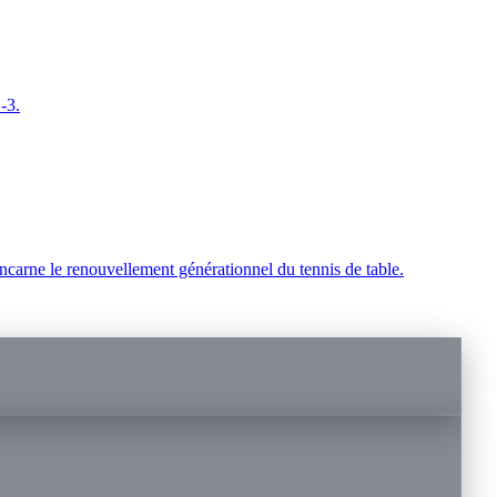
-3.
rne le renouvellement générationnel du tennis de table.