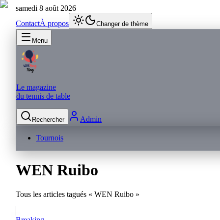
samedi 8 août 2026
Contact
À propos
Changer de thème
Menu
Le magazine
du tennis de table
Admin
Rechercher
Tournois
WEN Ruibo
Tous les articles tagués «
WEN Ruibo
»
Breaking