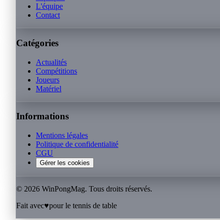
L'équipe
Contact
Catégories
Actualités
Compétitions
Joueurs
Matériel
Informations
Mentions légales
Politique de confidentialité
CGU
Gérer les cookies
©
2026
WinPongMag. Tous droits réservés.
Fait avec
♥
pour le tennis de table