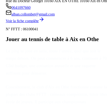
Rue du Docteur Georgel 10160 AIX EN OTHE
10160
Aix en Oth
0641097660
alban.collombet@gmail.com
Voir la fiche complète
N° FFTT :
06100041
Jouer au tennis de table à
Aix en Othe
Le ping se joue en salle, toute l’année, quel que soit le
temps dehors
. On peut commencer à 6 ans, continuer à 70
Côté budget, une cotisation annuelle et une raquette
suffisent pour démarrer.
Concrètement, le club
d'
Aix en Othe
fonctionne comme la
plupart des clubs FFTT : créneaux compétition, loisir libre
école de jeunes. Il participe aux championnats