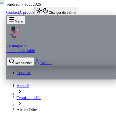
vendredi 7 août 2026
Contact
À propos
Changer de thème
Menu
Le magazine
du tennis de table
Admin
Rechercher
Tournois
Accueil
Tennis de table
Aix en Othe