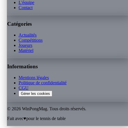
L'équipe
Contact
Catégories
Actualités
Compétitions
Joueurs
Matériel
Informations
Mentions légales
Politique de confidentialité
CGU
Gérer les cookies
©
2026
WinPongMag. Tous droits réservés.
Fait avec
♥
pour le tennis de table