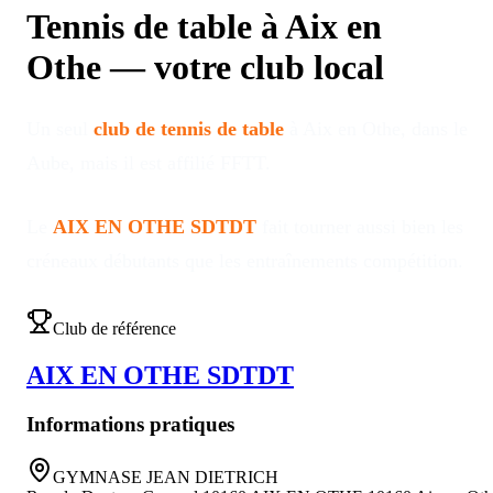
Tennis de table à
Aix en
Othe
—
votre club local
Un seul
club de tennis de table
à
Aix en Othe
, dans le
Aube
, mais il est affilié FFTT
.
Le
AIX EN OTHE SDTDT
fait tourner aussi bien les
créneaux débutants que les entraînements compétition
.
Club de référence
AIX EN OTHE SDTDT
Informations pratiques
GYMNASE JEAN DIETRICH