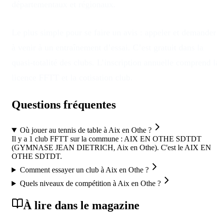
départementaux et régionaux.
Le plus simple pour se faire un avis : appeler et demander
à venir à un entraînement d’essai. C’est gratuit dans la
quasi-totalité des clubs. L’inscription annuelle comprend l
licence FFTT et la cotisation club.
Questions fréquentes
Où jouer au tennis de table à Aix en Othe ?
Il y a 1 club FFTT sur la commune : AIX EN OTHE SDTDT
(GYMNASE JEAN DIETRICH, Aix en Othe). C'est le AIX EN
OTHE SDTDT.
Comment essayer un club à Aix en Othe ?
Quels niveaux de compétition à Aix en Othe ?
À lire dans le magazine