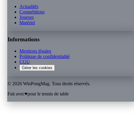
Actualités
Compétitions
Joueurs
Matériel
Informations
Mentions légales
Politique de confidentialité
CGU
Gérer les cookies
©
2026
WinPongMag. Tous droits réservés.
Fait avec
♥
pour le tennis de table