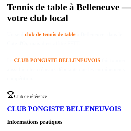
Tennis de table à
Belleneuve
—
votre club local
Un seul
club de tennis de table
à
Belleneuve
, dans le
Cote d'Or
, mais il est affilié FFTT
.
Le
CLUB PONGISTE BELLENEUVOIS
fait tourner
aussi bien les créneaux débutants que les entraînements
compétition
.
Club de référence
CLUB PONGISTE BELLENEUVOIS
Informations pratiques