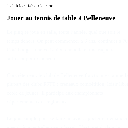
1
club
localisé
sur la carte
Jouer au tennis de table à
Belleneuve
Le ping se joue en salle, toute l’année, quel que soit le
temps dehors
. On peut commencer à 6 ans, continuer à 70
Côté budget, une cotisation annuelle et une raquette
suffisent pour démarrer.
Concrètement, le club
de
Belleneuve
fonctionne comme l
plupart des clubs FFTT : créneaux compétition, loisir libre
école de jeunes. Il participe aux championnats
départementaux et régionaux.
Le plus simple pour se faire un avis : appeler et demander
à venir à un entraînement d’essai. C’est gratuit dans la