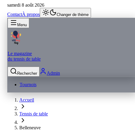
samedi 8 août 2026
Contact
À propos
Changer de thème
Menu
Le magazine
du tennis de table
Admin
Rechercher
Tournois
Accueil
Tennis de table
Belleneuve