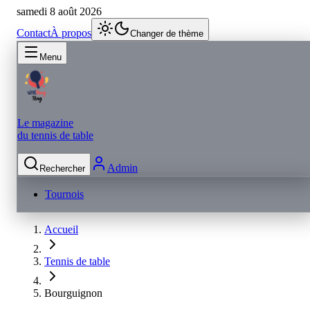
samedi 8 août 2026
Contact
À propos
Changer de thème
Menu
Le magazine
du tennis de table
Admin
Rechercher
Tournois
Accueil
Tennis de table
Bourguignon