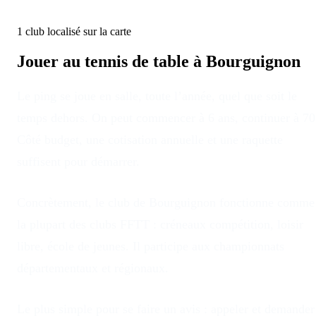
1
club
localisé
sur la carte
Jouer au tennis de table à
Bourguignon
Le ping se joue en salle, toute l’année, quel que soit le
temps dehors
. On peut commencer à 6 ans, continuer à 70
Côté budget, une cotisation annuelle et une raquette
suffisent pour démarrer.
Concrètement, le club
de
Bourguignon
fonctionne comme
la plupart des clubs FFTT : créneaux compétition, loisir
libre, école de jeunes. Il participe aux championnats
départementaux et régionaux.
Le plus simple pour se faire un avis : appeler et demander