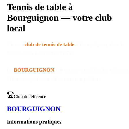
Tennis de table à
Bourguignon
—
votre club
local
Un seul
club de tennis de table
à
Bourguignon
, dans le
Doubs
, mais il est affilié FFTT
.
Le
BOURGUIGNON
fait tourner aussi bien les créneaux
débutants que les entraînements compétition
.
Club de référence
BOURGUIGNON
Informations pratiques