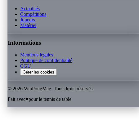
Actualités
Compétitions
Joueurs
Matériel
Informations
Mentions légales
Politique de confidentialité
CGU
Gérer les cookies
©
2026
WinPongMag. Tous droits réservés.
Fait avec
♥
pour le tennis de table