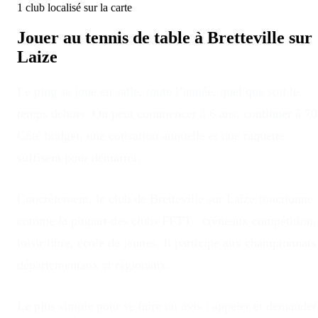
1
club
localisé
sur la carte
Jouer au tennis de table à
Bretteville sur
Laize
Le ping se joue en salle, toute l’année, quel que soit le
temps dehors
. On peut commencer à 6 ans, continuer à 70
Côté budget, une cotisation annuelle et une raquette
suffisent pour démarrer.
Concrètement, le club
de
Bretteville sur Laize
fonctionne
comme la plupart des clubs FFTT : créneaux compétition,
loisir libre, école de jeunes. Il participe aux championnats
départementaux et régionaux.
Le plus simple pour se faire un avis : appeler et demander