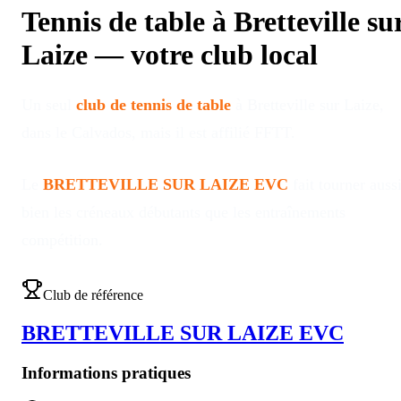
Tennis de table à
Bretteville su
Laize
—
votre club local
Un seul
club de tennis de table
à
Bretteville sur Laize
,
dans le Calvados
, mais il est affilié FFTT
.
Le
BRETTEVILLE SUR LAIZE EVC
fait tourner auss
bien les créneaux débutants que les entraînements
compétition
.
Club de référence
BRETTEVILLE SUR LAIZE EVC
Informations pratiques