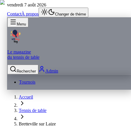
vendredi 7 août 2026
Contact
À propos
Changer de thème
Menu
Le magazine
du tennis de table
Admin
Rechercher
Tournois
Accueil
Tennis de table
Bretteville sur Laize