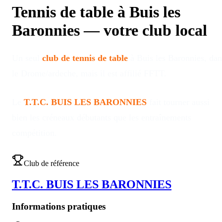
Tennis de table à
Buis les
Baronnies
—
votre club local
Un seul
club de tennis de table
à
Buis les Baronnies
, dan
le Drome/ardeche
, mais il est affilié FFTT
.
Le
T.T.C. BUIS LES BARONNIES
fait tourner aussi
bien les créneaux débutants que les entraînements
compétition
.
Club de référence
T.T.C. BUIS LES BARONNIES
Informations pratiques