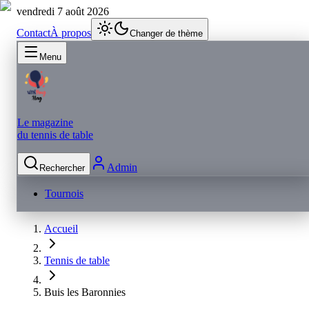
vendredi 7 août 2026
Contact
À propos
Changer de thème
Menu
Le magazine
du tennis de table
Admin
Rechercher
Tournois
Accueil
Tennis de table
Buis les Baronnies