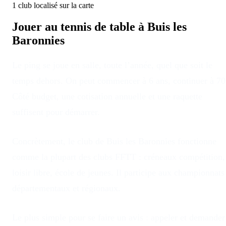
1
club
localisé
sur la carte
Jouer au tennis de table à
Buis les
Baronnies
Le ping se joue en salle, toute l’année, quel que soit le
temps dehors
. On peut commencer à 6 ans, continuer à 70
Côté budget, une cotisation annuelle et une raquette
suffisent pour démarrer.
Concrètement, le club
de
Buis les Baronnies
fonctionne
comme la plupart des clubs FFTT : créneaux compétition,
loisir libre, école de jeunes. Il participe aux championnats
départementaux et régionaux.
Le plus simple pour se faire un avis : appeler et demander