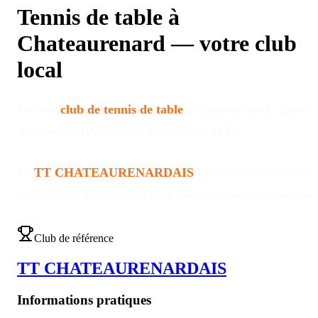
Tennis de table à
Chateaurenard
—
votre club
local
Un seul
club de tennis de table
à
Chateaurenard
, dans le
Bouches du Rhone
, mais il est affilié FFTT
.
Le
TT CHATEAURENARDAIS
fait tourner aussi bien
les créneaux débutants que les entraînements compétition
.
Club de référence
TT CHATEAURENARDAIS
Informations pratiques