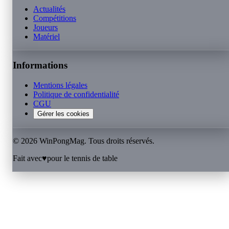
Actualités
Compétitions
Joueurs
Matériel
Informations
Mentions légales
Politique de confidentialité
CGU
Gérer les cookies
©
2026
WinPongMag. Tous droits réservés.
Fait avec
♥
pour le tennis de table