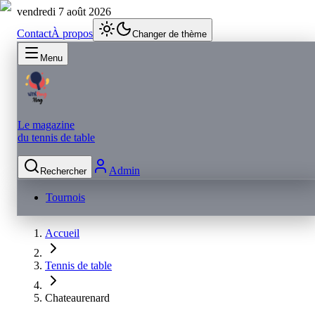
vendredi 7 août 2026
Contact
À propos
Changer de thème
Menu
Le magazine
du tennis de table
Admin
Rechercher
Tournois
Accueil
Tennis de table
Chateaurenard