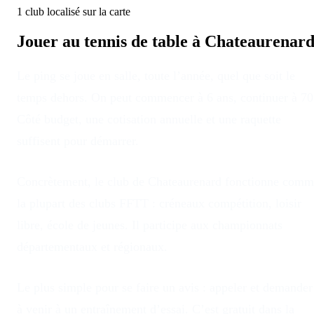
1
club
localisé
sur la carte
Jouer au tennis de table à
Chateaurenar
Le ping se joue en salle, toute l’année, quel que soit le
temps dehors
. On peut commencer à 6 ans, continuer à 70
Côté budget, une cotisation annuelle et une raquette
suffisent pour démarrer.
Concrètement, le club
de
Chateaurenard
fonctionne comm
la plupart des clubs FFTT : créneaux compétition, loisir
libre, école de jeunes. Il participe aux championnats
départementaux et régionaux.
Le plus simple pour se faire un avis : appeler et demander
à venir à un entraînement d’essai. C’est gratuit dans la