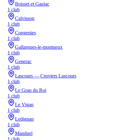
Boisset et Gaujac
1
club
Calvisson
1
club
Congenies
1
club
Gallargues-le-montueux
1
club
Generac
1
club
Lascours — Cruviers Lascours
1
club
Le Grau du Roi
1
club
Le Vigan
1
club
Ledignan
1
club
Manduel
1
club