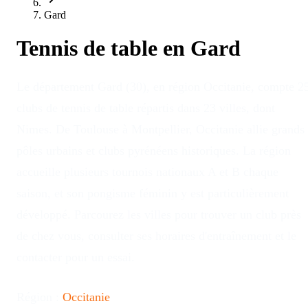
Gard
Tennis de table en
Gard
Le département Gard (30), en région Occitanie, compte 2
clubs de tennis de table répartis dans 23 villes, dont
Nimes. De Toulouse à Montpellier, Occitanie allie grands
pôles urbains et clubs pyrénéens historiques. La région
accueille plusieurs tournois nationaux A et B chaque
saison, et son pongisme féminin y est particulièrement
développé. Parcourez les villes pour trouver un club près
de chez vous, consulter ses horaires d'entraînement et le
contacter pour un essai.
Région :
Occitanie