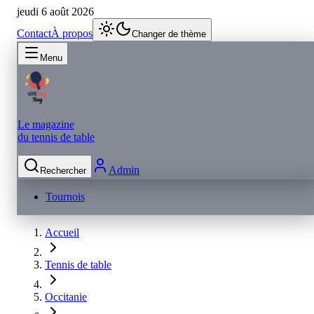
jeudi 6 août 2026
Contact
À propos
Changer de thème
Menu
Le magazine
du tennis de table
Admin
Rechercher
Tournois
Accueil
Tennis de table
Occitanie