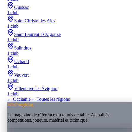
Quissac
1
club
Saint Christol les Ales
1
club
Saint Laurent D Aigouze
1
club
Salindres
1
club
Uchaud
1
club
Vauvert
1
club
Villeneuve les Avignon
1
club
←
Occitanie
← Toutes les régions
WinPongMag
Le magazine de référence du tennis de table. Actualités,
compétitions, joueurs, matériel et technique.