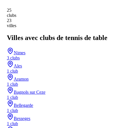
25
clubs
23
villes
Villes avec clubs de tennis de table
Nimes
3
club
s
Ales
1
club
Aramon
1
club
Bagnols sur Ceze
1
club
Bellegarde
1
club
Besseges
1
club