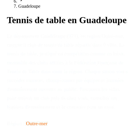
Guadeloupe
Tennis de table en
Guadeloupe
Le département Guadeloupe (971), en région Outre-mer,
compte 0 club de tennis de table répartis dans 0 ville. Le
tennis de table, pratiqué en compétition comme en loisir,
rassemble des clubs affiliés à la Fédération Française de
Tennis de Table dans toute la région. Chaque saison voit s
succéder tournois, championnats par équipes et journées
d'entraînement ouvertes au public. Parcourez les villes
pour trouver un club près de chez vous, consulter ses
horaires d'entraînement et le contacter pour un essai.
Région :
Outre-mer