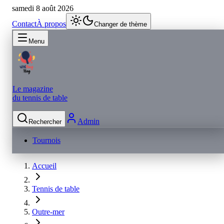
samedi 8 août 2026
Contact
À propos
Changer de thème
Menu
Le magazine
du tennis de table
Admin
Rechercher
Tournois
Accueil
Tennis de table
Outre-mer