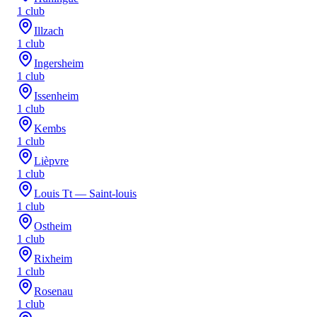
1
club
Illzach
1
club
Ingersheim
1
club
Issenheim
1
club
Kembs
1
club
Lièpvre
1
club
Louis Tt — Saint-louis
1
club
Ostheim
1
club
Rixheim
1
club
Rosenau
1
club