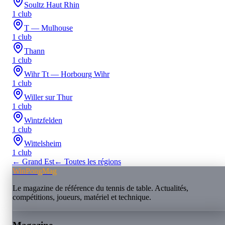
Soultz Haut Rhin
1
club
T — Mulhouse
1
club
Thann
1
club
Wihr Tt — Horbourg Wihr
1
club
Willer sur Thur
1
club
Wintzfelden
1
club
Wittelsheim
1
club
←
Grand Est
← Toutes les régions
WinPongMag
Le magazine de référence du tennis de table. Actualités,
compétitions, joueurs, matériel et technique.