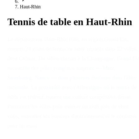
Haut-Rhin
Tennis de table en
Haut-Rhin
Le département Haut-Rhin (68), en région Grand Est,
compte 24 clubs de tennis de table répartis dans 22 villes,
dont Colmar. Du sillon rhénan à la Champagne, Grand Es
rassemble des pôles pongistes majeurs — Metz,
Strasbourg, Nancy — dont plusieurs évoluent dans l'élite
nationale. La proximité avec l'Allemagne, où le tennis de
table est fédéral, nourrit une culture compétitive dense.
Parcourez les villes pour trouver un club près de chez
vous, consulter ses horaires d'entraînement et le contacter
pour un essai.