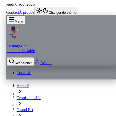
jeudi 6 août 2026
Contact
À propos
Changer de thème
Menu
Le magazine
du tennis de table
Admin
Rechercher
Tournois
Accueil
Tennis de table
Grand Est