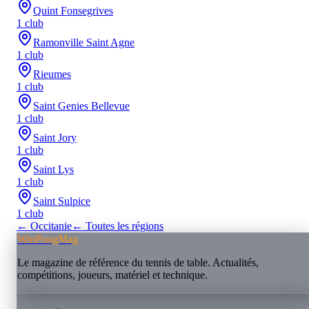
Quint Fonsegrives
1
club
Ramonville Saint Agne
1
club
Rieumes
1
club
Saint Genies Bellevue
1
club
Saint Jory
1
club
Saint Lys
1
club
Saint Sulpice
1
club
←
Occitanie
← Toutes les régions
WinPongMag
Le magazine de référence du tennis de table. Actualités,
compétitions, joueurs, matériel et technique.