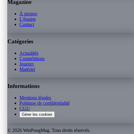
Magazine
À propos
L'équipe
Contact
Catégories
Actualités
Compétitions
Joueurs
Matériel
Informations
Mentions légales
Politique de confidentialité
CGU
Gérer les cookies
©
2026
WinPongMag. Tous droits réservés.