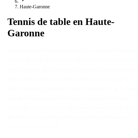
Haute-Garonne
Tennis de table en
Haute-
Garonne
Le département Haute-Garonne (31), en région Occitanie,
compte 26 clubs de tennis de table répartis dans 22 villes,
dont Toulouse. De Toulouse à Montpellier, Occitanie allie
grands pôles urbains et clubs pyrénéens historiques. La
région accueille plusieurs tournois nationaux A et B chaq
saison, et son pongisme féminin y est particulièrement
développé. Parcourez les villes pour trouver un club près
de chez vous, consulter ses horaires d'entraînement et le
contacter pour un essai.