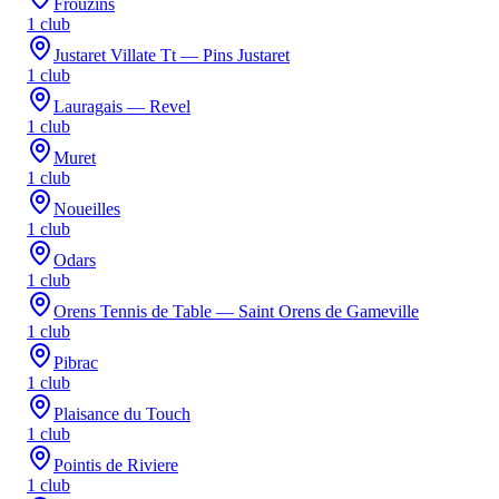
Frouzins
1
club
Justaret Villate Tt — Pins Justaret
1
club
Lauragais — Revel
1
club
Muret
1
club
Noueilles
1
club
Odars
1
club
Orens Tennis de Table — Saint Orens de Gameville
1
club
Pibrac
1
club
Plaisance du Touch
1
club
Pointis de Riviere
1
club