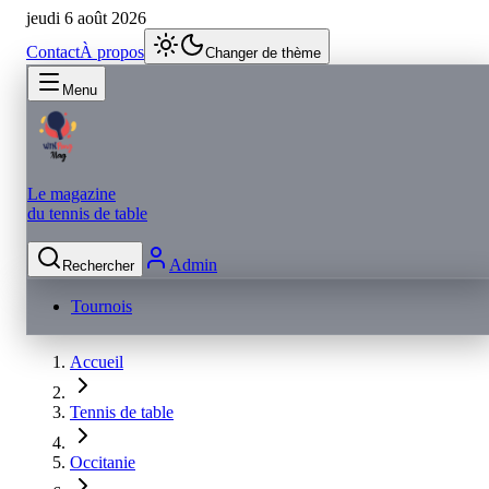
jeudi 6 août 2026
Contact
À propos
Changer de thème
Menu
Le magazine
du tennis de table
Admin
Rechercher
Tournois
Accueil
Tennis de table
Occitanie