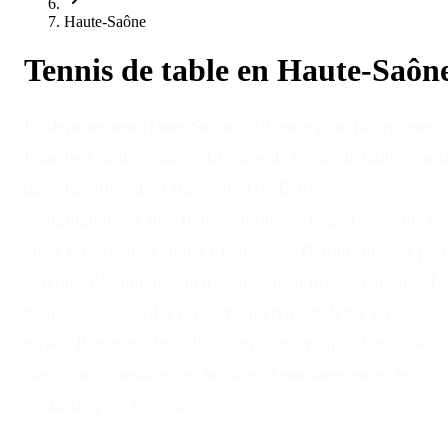
Haute-Saône
Tennis de table en
Haute-Saôn
Le département Haute-Saône (70), en région Bourgogne-
Franche-Comté, compte 12 clubs de tennis de table répart
dans 12 villes, dont Bucey les Gy. Entre vignobles
bourguignons et Jura franc-comtois, la région accueille de
clubs historiques comme Chenôve ou Belfort, qui ont port
le tennis de table régional au plus haut niveau national. L
maillage associatif y est particulièrement dense en zone
rurale. Parcourez les villes pour trouver un club près de
chez vous, consulter ses horaires d'entraînement et le
contacter pour un essai.