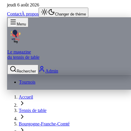
jeudi 6 août 2026
Contact
À propos
Changer de thème
Menu
Le magazine
du tennis de table
Admin
Rechercher
Tournois
Accueil
Tennis de table
Bourgogne-Franche-Comté