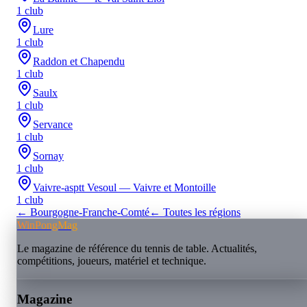
1
club
Lure
1
club
Raddon et Chapendu
1
club
Saulx
1
club
Servance
1
club
Sornay
1
club
Vaivre-asptt Vesoul — Vaivre et Montoille
1
club
←
Bourgogne-Franche-Comté
← Toutes les régions
WinPongMag
Le magazine de référence du tennis de table. Actualités,
compétitions, joueurs, matériel et technique.
Magazine