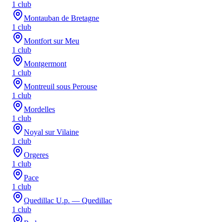
1
club
Montauban de Bretagne
1
club
Montfort sur Meu
1
club
Montgermont
1
club
Montreuil sous Perouse
1
club
Mordelles
1
club
Noyal sur Vilaine
1
club
Orgeres
1
club
Pace
1
club
Quedillac U.p. — Quedillac
1
club