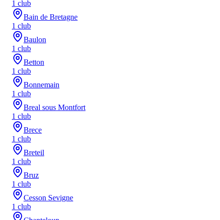
1
club
Bain de Bretagne
1
club
Baulon
1
club
Betton
1
club
Bonnemain
1
club
Breal sous Montfort
1
club
Brece
1
club
Breteil
1
club
Bruz
1
club
Cesson Sevigne
1
club