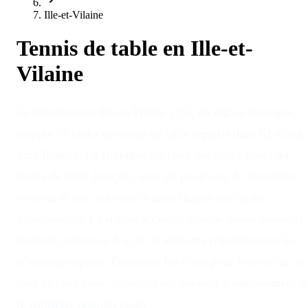
Ille-et-Vilaine
Tennis de table en
Ille-et-
Vilaine
Le département Ille-et-Vilaine (35), en région Bretagne,
compte 67 clubs de tennis de table répartis dans 62 villes,
dont Rennes. La Bretagne est l'une des terres fortes du
tennis de table français, avec un pongisme de formation
reconnu et des clubs actifs dans chacun des quatre
départements. La région accueille chaque année plusieurs
tournois nationaux A et B, et alimente régulièrement les
sélections espoirs. Parcourez les villes pour trouver un cl
près de chez vous, consulter ses horaires d'entraînement et
le contacter pour un essai.