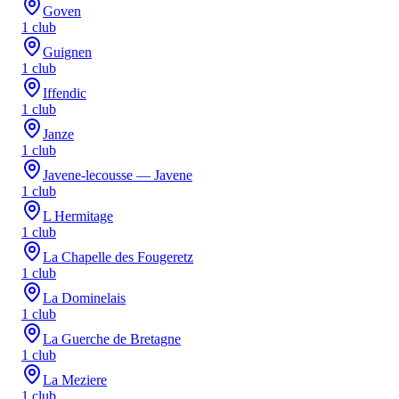
Goven
1
club
Guignen
1
club
Iffendic
1
club
Janze
1
club
Javene-lecousse — Javene
1
club
L Hermitage
1
club
La Chapelle des Fougeretz
1
club
La Dominelais
1
club
La Guerche de Bretagne
1
club
La Meziere
1
club