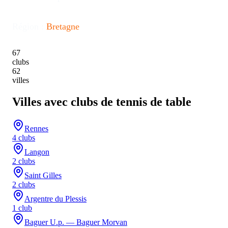
Région :
Bretagne
67
clubs
62
villes
Villes avec clubs de tennis de table
Rennes
4
club
s
Langon
2
club
s
Saint Gilles
2
club
s
Argentre du Plessis
1
club
Baguer U.p. — Baguer Morvan