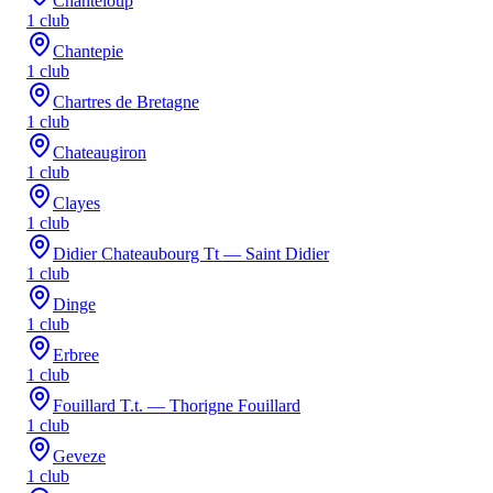
Chanteloup
1
club
Chantepie
1
club
Chartres de Bretagne
1
club
Chateaugiron
1
club
Clayes
1
club
Didier Chateaubourg Tt — Saint Didier
1
club
Dinge
1
club
Erbree
1
club
Fouillard T.t. — Thorigne Fouillard
1
club
Geveze
1
club