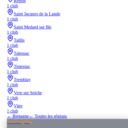
Redon
1
club
Saint Jacques de la Lande
1
club
Saint Medard sur Ille
1
club
Taillis
1
club
Talensac
1
club
Tinteniac
1
club
Tremblay
1
club
Vern sur Seiche
1
club
Vitre
1
club
←
Bretagne
← Toutes les régions
WinPongMag