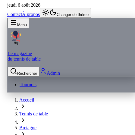
jeudi 6 août 2026
Contact
À propos
Changer de thème
Menu
Le magazine
du tennis de table
Admin
Rechercher
Tournois
Accueil
Tennis de table
Bretagne