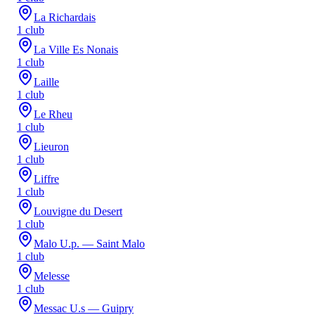
La Richardais
1
club
La Ville Es Nonais
1
club
Laille
1
club
Le Rheu
1
club
Lieuron
1
club
Liffre
1
club
Louvigne du Desert
1
club
Malo U.p. — Saint Malo
1
club
Melesse
1
club
Messac U.s — Guipry