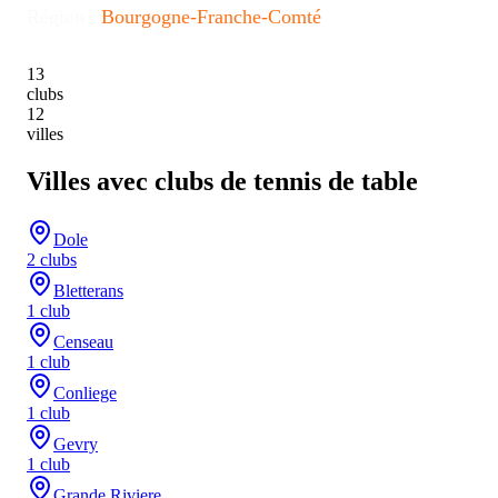
Région :
Bourgogne-Franche-Comté
13
clubs
12
villes
Villes avec clubs de tennis de table
Dole
2
club
s
Bletterans
1
club
Censeau
1
club
Conliege
1
club
Gevry
1
club
Grande Riviere