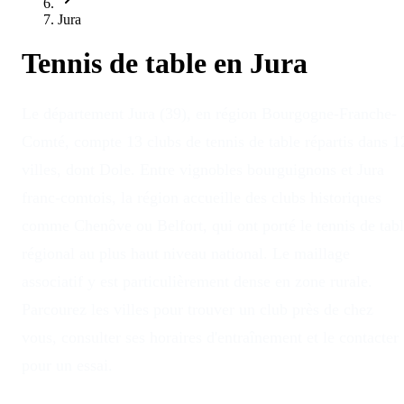
Jura
Tennis de table en
Jura
Le département Jura (39), en région Bourgogne-Franche-
Comté, compte 13 clubs de tennis de table répartis dans 1
villes, dont Dole. Entre vignobles bourguignons et Jura
franc-comtois, la région accueille des clubs historiques
comme Chenôve ou Belfort, qui ont porté le tennis de tab
régional au plus haut niveau national. Le maillage
associatif y est particulièrement dense en zone rurale.
Parcourez les villes pour trouver un club près de chez
vous, consulter ses horaires d'entraînement et le contacter
pour un essai.