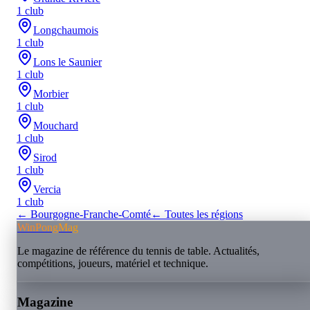
1
club
Longchaumois
1
club
Lons le Saunier
1
club
Morbier
1
club
Mouchard
1
club
Sirod
1
club
Vercia
1
club
←
Bourgogne-Franche-Comté
← Toutes les régions
WinPongMag
Le magazine de référence du tennis de table. Actualités,
compétitions, joueurs, matériel et technique.
Magazine