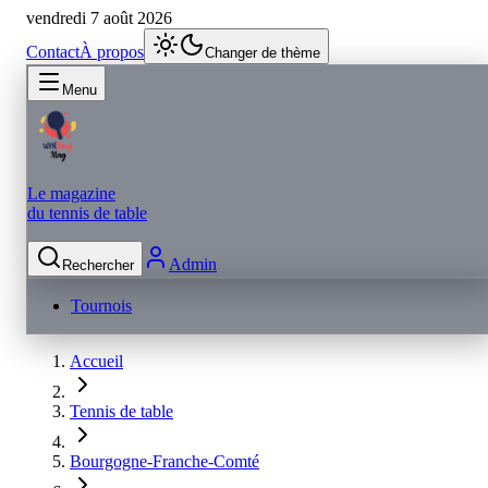
vendredi 7 août 2026
Contact
À propos
Changer de thème
Menu
Le magazine
du tennis de table
Admin
Rechercher
Tournois
Accueil
Tennis de table
Bourgogne-Franche-Comté