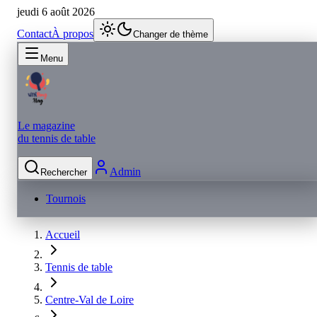
jeudi 6 août 2026
Contact
À propos
Changer de thème
Menu
Le magazine
du tennis de table
Admin
Rechercher
Tournois
Accueil
Tennis de table
Centre-Val de Loire