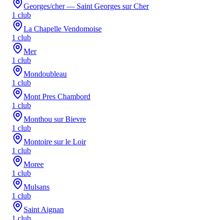
Georges/cher — Saint Georges sur Cher
1
club
La Chapelle Vendomoise
1
club
Mer
1
club
Mondoubleau
1
club
Mont Pres Chambord
1
club
Monthou sur Bievre
1
club
Montoire sur le Loir
1
club
Moree
1
club
Mulsans
1
club
Saint Aignan
1
club