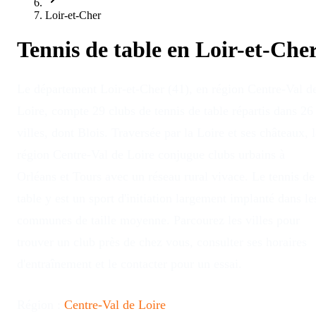
Loir-et-Cher
Tennis de table en
Loir-et-Che
Le département Loir-et-Cher (41), en région Centre-Val d
Loire, compte 29 clubs de tennis de table répartis dans 26
villes, dont Blois. Traversée par la Loire et ses châteaux, 
région Centre-Val de Loire conjugue clubs urbains à
Orléans et Tours avec un réseau rural vivace. Le tennis de
table y est un sport d'initiation largement implanté dans le
communes de taille moyenne. Parcourez les villes pour
trouver un club près de chez vous, consulter ses horaires
d'entraînement et le contacter pour un essai.
Région :
Centre-Val de Loire