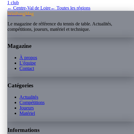
1
club
←
Centre-Val de Loire
← Toutes les régions
WinPongMag
Le magazine de référence du tennis de table. Actualités,
compétitions, joueurs, matériel et technique.
Magazine
À propos
L'équipe
Contact
Catégories
Actualités
Compétitions
Joueurs
Matériel
Informations