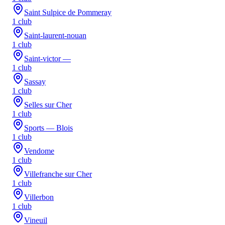
Saint Sulpice de Pommeray
1
club
Saint-laurent-nouan
1
club
Saint-victor —
1
club
Sassay
1
club
Selles sur Cher
1
club
Sports — Blois
1
club
Vendome
1
club
Villefranche sur Cher
1
club
Villerbon
1
club
Vineuil