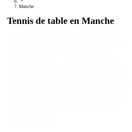
Manche
Tennis de table en
Manche
Le département Manche (50), en région Normandie,
compte 43 clubs de tennis de table répartis dans 42 villes,
dont Cherbourg Octeville. De Rouen au Cotentin, la
Normandie s'appuie sur un tissu de clubs structurés qui
alimente régulièrement les championnats nationaux. La
région organise chaque saison plusieurs tournois nationau
B très courus, portés par des organisations associatives
rodées. Parcourez les villes pour trouver un club près de
chez vous, consulter ses horaires d'entraînement et le
contacter pour un essai.