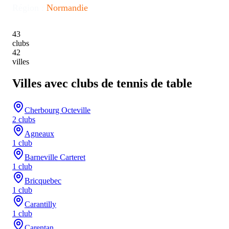
Région :
Normandie
43
clubs
42
villes
Villes avec clubs de tennis de table
Cherbourg Octeville
2
club
s
Agneaux
1
club
Barneville Carteret
1
club
Bricquebec
1
club
Carantilly
1
club
Carentan