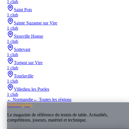
1
club
Saint Pois
1
club
Sainte Suzanne sur Vire
1
club
Siouville Hague
1
club
Sottevast
1
club
Torigni sur Vire
1
club
Tourlaville
1
club
Villedieu les Poeles
1
club
←
Normandie
← Toutes les régions
WinPongMag
Le magazine de référence du tennis de table. Actualités,
compétitions, joueurs, matériel et technique.