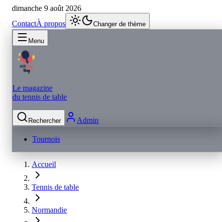
dimanche 9 août 2026
Contact
À propos
Changer de thème
Menu
Le magazine
du tennis de table
Admin
Rechercher
Tournois
Accueil
Tennis de table
Normandie