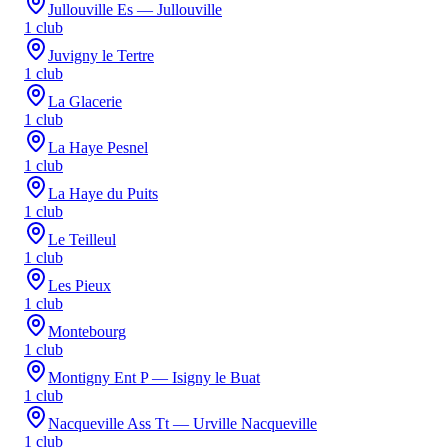
Jullouville Es — Jullouville
1
club
Juvigny le Tertre
1
club
La Glacerie
1
club
La Haye Pesnel
1
club
La Haye du Puits
1
club
Le Teilleul
1
club
Les Pieux
1
club
Montebourg
1
club
Montigny Ent P — Isigny le Buat
1
club
Nacqueville Ass Tt — Urville Nacqueville
1
club