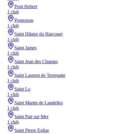
Pont Hebert
1
club
Pontorson
1
club
Saint Hilaire du Harcouet
1
club
Saint James
1
club
Saint Jean des Champs
1
club
Saint Laurent de Terregatte
1
club
Saint Lo
1
club
Saint Martin de Landelles
1
club
Saint Pair sur Mer
1
club
Saint Pierre Eglise