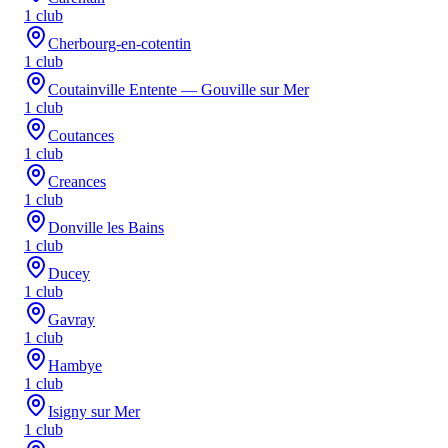
1
club
Cherbourg-en-cotentin
1
club
Coutainville Entente — Gouville sur Mer
1
club
Coutances
1
club
Creances
1
club
Donville les Bains
1
club
Ducey
1
club
Gavray
1
club
Hambye
1
club
Isigny sur Mer
1
club