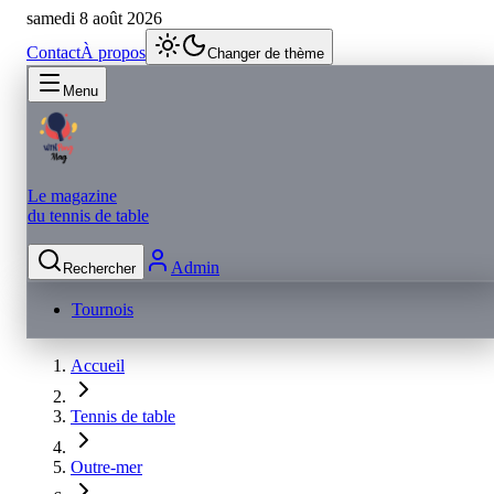
samedi 8 août 2026
Contact
À propos
Changer de thème
Menu
Le magazine
du tennis de table
Admin
Rechercher
Tournois
Accueil
Tennis de table
Outre-mer