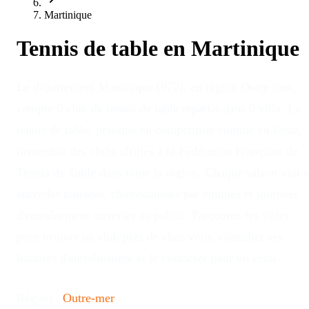
Martinique
Tennis de table en
Martinique
Le département Martinique (972), en région Outre-mer,
compte 0 club de tennis de table répartis dans 0 ville. Le
tennis de table, pratiqué en compétition comme en loisir,
rassemble des clubs affiliés à la Fédération Française de
Tennis de Table dans toute la région. Chaque saison voit s
succéder tournois, championnats par équipes et journées
d'entraînement ouvertes au public. Parcourez les villes
pour trouver un club près de chez vous, consulter ses
horaires d'entraînement et le contacter pour un essai.
Région :
Outre-mer