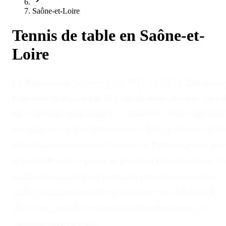
Saône-et-Loire
Tennis de table en
Saône-et-
Loire
Le département Saône-et-Loire (71), en région Bourgogne
Franche-Comté, compte 18 clubs de tennis de table répart
dans 18 villes, dont Bragny — Charolles. Entre vignobles
bourguignons et Jura franc-comtois, la région accueille de
clubs historiques comme Chenôve ou Belfort, qui ont port
le tennis de table régional au plus haut niveau national. L
maillage associatif y est particulièrement dense en zone
rurale. Parcourez les villes pour trouver un club près de
chez vous, consulter ses horaires d'entraînement et le
contacter pour un essai.