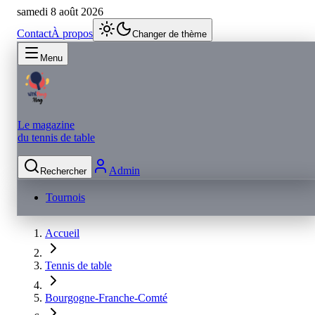
samedi 8 août 2026
Contact
À propos
Changer de thème
Menu
Le magazine
du tennis de table
Admin
Rechercher
Tournois
Accueil
Tennis de table
Bourgogne-Franche-Comté