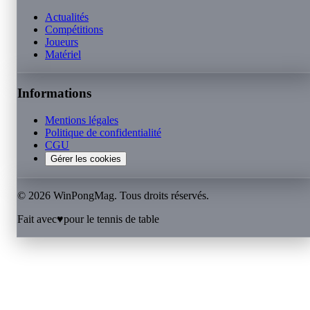
Actualités
Compétitions
Joueurs
Matériel
Informations
Mentions légales
Politique de confidentialité
CGU
Gérer les cookies
©
2026
WinPongMag. Tous droits réservés.
Fait avec
♥
pour le tennis de table