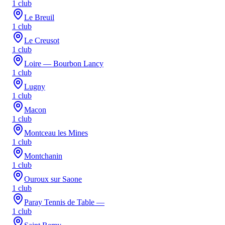
1
club
Le Breuil
1
club
Le Creusot
1
club
Loire — Bourbon Lancy
1
club
Lugny
1
club
Macon
1
club
Montceau les Mines
1
club
Montchanin
1
club
Ouroux sur Saone
1
club
Paray Tennis de Table —
1
club