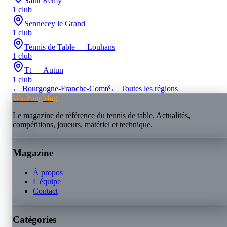
Saint Remy
1
club
Sennecey le Grand
1
club
Tennis de Table — Louhans
1
club
Tt — Autun
1
club
←
Bourgogne-Franche-Comté
← Toutes les régions
WinPongMag
Le magazine de référence du tennis de table. Actualités,
compétitions, joueurs, matériel et technique.
Magazine
À propos
L'équipe
Contact
Catégories