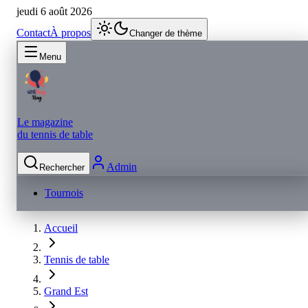
jeudi 6 août 2026
Contact
À propos
Changer de thème
Menu
Le magazine
du tennis de table
Admin
Rechercher
Tournois
Accueil
Tennis de table
Grand Est