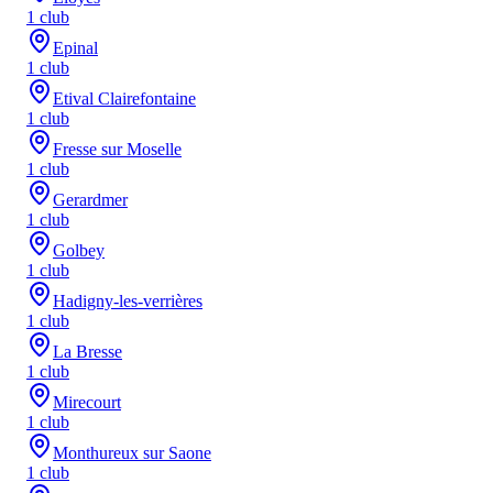
1
club
Epinal
1
club
Etival Clairefontaine
1
club
Fresse sur Moselle
1
club
Gerardmer
1
club
Golbey
1
club
Hadigny-les-verrières
1
club
La Bresse
1
club
Mirecourt
1
club
Monthureux sur Saone
1
club