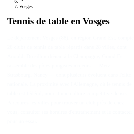
Vosges
Tennis de table en
Vosges
Le département Vosges (88), en région Grand Est, compte
28 clubs de tennis de table répartis dans 28 villes, dont
Anould. Du sillon rhénan à la Champagne, Grand Est
rassemble des pôles pongistes majeurs — Metz,
Strasbourg, Nancy — dont plusieurs évoluent dans l'élite
nationale. La proximité avec l'Allemagne, où le tennis de
table est fédéral, nourrit une culture compétitive dense.
Parcourez les villes pour trouver un club près de chez
vous, consulter ses horaires d'entraînement et le contacter
pour un essai.