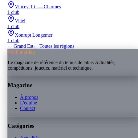
Vincey T.t. — Charmes
1
club
Vittel
1
club
Xonrupt Longemer
1
club
←
Grand Est
← Toutes les régions
WinPongMag
Le magazine de référence du tennis de table. Actualités,
compétitions, joueurs, matériel et technique.
Magazine
À propos
L'équipe
Contact
Catégories
Actualités