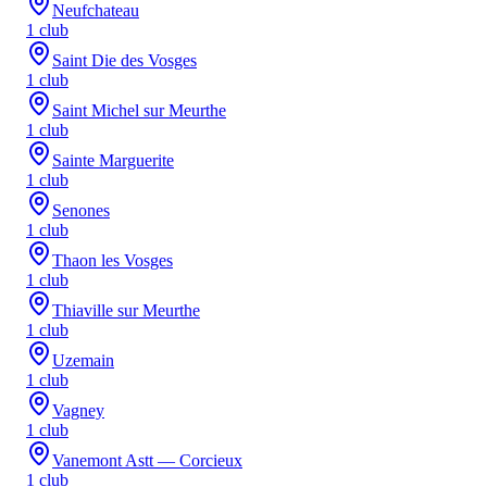
Neufchateau
1
club
Saint Die des Vosges
1
club
Saint Michel sur Meurthe
1
club
Sainte Marguerite
1
club
Senones
1
club
Thaon les Vosges
1
club
Thiaville sur Meurthe
1
club
Uzemain
1
club
Vagney
1
club
Vanemont Astt — Corcieux
1
club