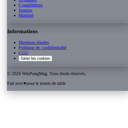
Compétitions
Joueurs
Matériel
Informations
Mentions légales
Politique de confidentialité
CGU
Gérer les cookies
©
2026
WinPongMag. Tous droits réservés.
Fait avec
♥
pour le tennis de table