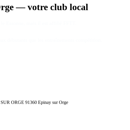
Orge
—
votre club local
 le Essonne
, mais il est affilié FFTT
.
eaux débutants que les entraînements compétition
.
AY SUR ORGE
91360
Epinay sur Orge