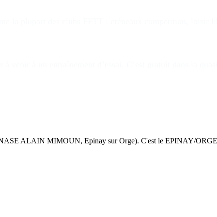
 la plupart des clubs FFTT : créneaux compétition, loisir lib
 à venir à un entraînement d’essai. C’est gratuit dans la quas
MNASE ALAIN MIMOUN, Epinay sur Orge). C'est le EPINAY/ORGE