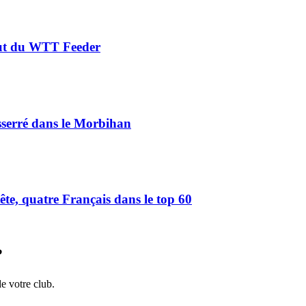
aut du WTT Feeder
serré dans le Morbihan
e, quatre Français dans le top 60
?
de votre club.