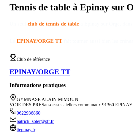
Tennis de table à
Epinay sur 
Un seul
club de tennis de table
à
Epinay sur Orge
, dans
Le
EPINAY/ORGE TT
fait tourner aussi bien les crén
Club de référence
EPINAY/ORGE TT
Informations pratiques
GYMNASE ALAIN MIMOUN
VOIE DES PRESau-dessus ateliers communaux 91360 EPIN
0622936860
patrick_soler@sfr.fr
ttepinay.fr