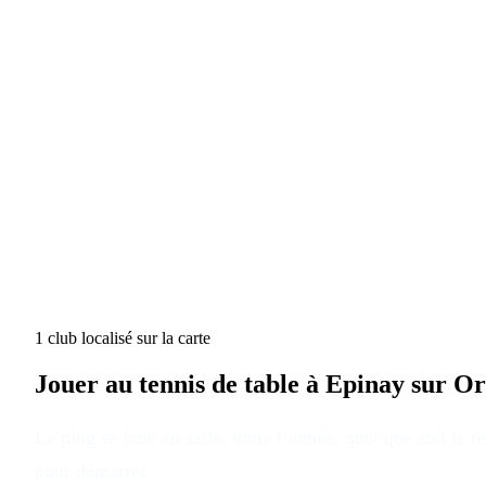
1
club
localisé
sur la carte
Jouer au tennis de table à
Epinay sur O
Le ping se joue en salle, toute l’année, quel que soit le 
pour démarrer.