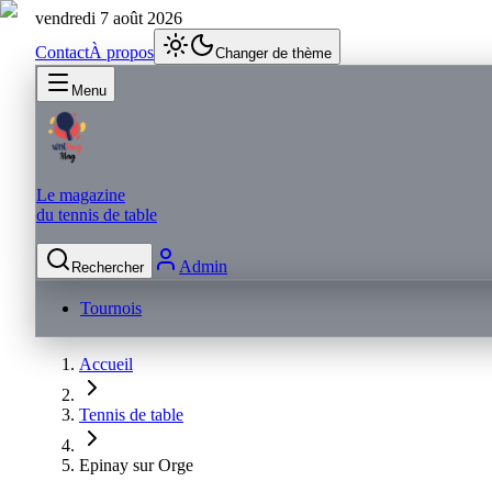
vendredi 7 août 2026
Contact
À propos
Changer de thème
Menu
Le magazine
du tennis de table
Admin
Rechercher
Tournois
Accueil
Tennis de table
Epinay sur Orge