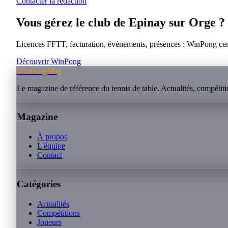
Contacter la rédaction
Vous gérez le club de
Epinay sur Orge
?
Licences FFTT, facturation, événements, présences : WinPong centra
Découvrir WinPong
WinPongMag
Le magazine de référence du tennis de table. Actualités, compétitio
Magazine
À propos
L'équipe
Contact
Catégories
Actualités
Compétitions
Joueurs