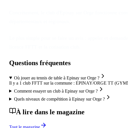
Concrètement, le club
d'
Epinay sur Orge
fonctionne comme
départementaux et régionaux.
Le plus simple pour se faire un avis : appeler et demander
licence FFTT et la cotisation club.
Questions fréquentes
Où jouer au tennis de table à Epinay sur Orge ?
Il y a 1 club FFTT sur la commune : EPINAY/ORGE TT (GY
Comment essayer un club à Epinay sur Orge ?
Quels niveaux de compétition à Epinay sur Orge ?
À lire dans le magazine
Tout le magazine