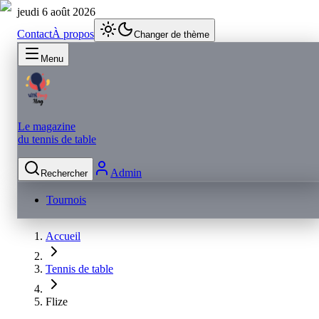
jeudi 6 août 2026
Contact
À propos
Changer de thème
Menu
Le magazine
du tennis de table
Admin
Rechercher
Tournois
Accueil
Tennis de table
Flize