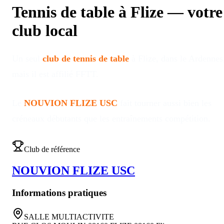
Tennis de table à
Flize
—
votre
club local
Un seul
club de tennis de table
à
Flize
, dans le Ardennes
mais il est affilié FFTT
.
Le
NOUVION FLIZE USC
fait tourner aussi bien les
créneaux débutants que les entraînements compétition
.
Club de référence
NOUVION FLIZE USC
Informations pratiques
SALLE MULTIACTIVITE