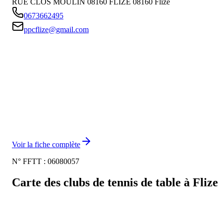
RUE CLOS MOULIN 08160 FLIZE
08160
Flize
0673662495
ppcflize@gmail.com
Voir la fiche complète
N° FFTT :
06080057
Carte des clubs de tennis de table à
Flize