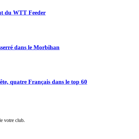
aut du WTT Feeder
serré dans le Morbihan
e, quatre Français dans le top 60
de votre club.