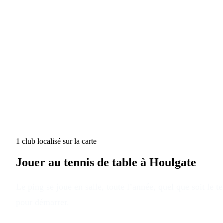
1
club
localisé
sur la carte
Jouer au tennis de table à
Houlgate
Le ping se joue en salle, toute l’année, quel que soit le 
pour démarrer.