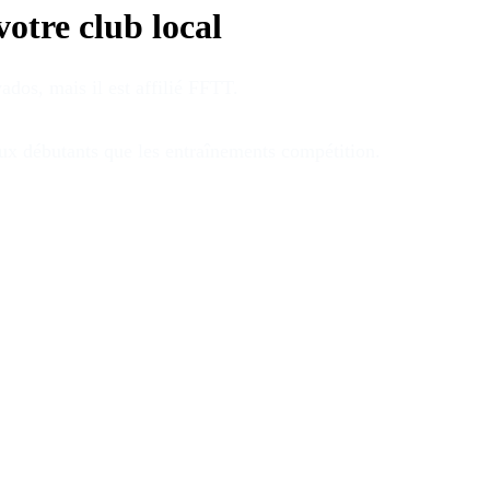
votre club local
vados
, mais il est affilié FFTT
.
aux débutants que les entraînements compétition
.