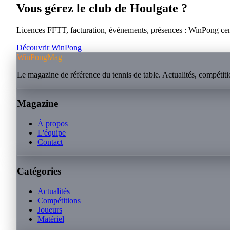
Vous gérez le club de
Houlgate
?
Licences FFTT, facturation, événements, présences : WinPong centra
Découvrir WinPong
WinPongMag
Le magazine de référence du tennis de table. Actualités, compétitio
Magazine
À propos
L'équipe
Contact
Catégories
Actualités
Compétitions
Joueurs
Matériel