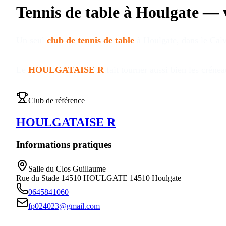
Tennis de table à
Houlgate
—
Un seul
club de tennis de table
à
Houlgate
, dans le Cal
Le
HOULGATAISE R
fait tourner aussi bien les créne
Club de référence
HOULGATAISE R
Informations pratiques
Salle du Clos Guillaume
Rue du Stade 14510 HOULGATE
14510
Houlgate
0645841060
fp024023@gmail.com