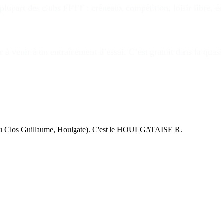
upart des clubs FFTT : créneaux compétition, loisir libre, é
 à venir à un entraînement d’essai. C’est gratuit dans la quas
u Clos Guillaume, Houlgate). C'est le HOULGATAISE R.