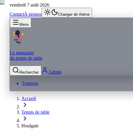
vendredi 7 août 2026
Contact
À propos
Changer de thème
Menu
Le magazine
du tennis de table
Admin
Rechercher
Tournois
Accueil
Tennis de table
Houlgate