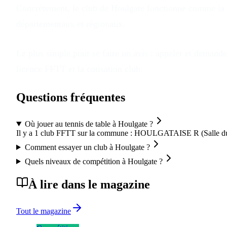
Concrètement, le club
de
Houlgate
fonctionne comme la pl
départementaux et régionaux.
Le plus simple pour se faire un avis : appeler et demander
licence FFTT et la cotisation club.
Questions fréquentes
Où jouer au tennis de table à Houlgate ?
Il y a 1 club FFTT sur la commune : HOULGATAISE R (Salle d
Comment essayer un club à Houlgate ?
Quels niveaux de compétition à Houlgate ?
À lire dans le magazine
Tout le magazine