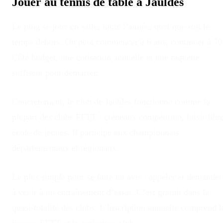
Jouer au tennis de table à
Jauldes
Le ping se joue en salle, toute l’année, quel que soit le
temps dehors
. On peut commencer à 6 ans, continuer à 70
Côté budget, une cotisation annuelle et une raquette
suffisent pour démarrer.
Concrètement, le club
de
Jauldes
fonctionne comme la
plupart des clubs FFTT : créneaux compétition, loisir libre
école de jeunes. Il participe aux championnats
départementaux et régionaux.
Le plus simple pour se faire un avis : appeler et demander
à venir à un entraînement d’essai. C’est gratuit dans la
quasi-totalité des clubs. L’inscription annuelle comprend l