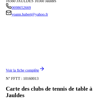
16560 JAULDES
16560
Jauldes
0698652669
yoann.hubert@yahoo.fr
Voir la fiche complète
N° FFTT :
10160013
Carte des clubs de tennis de table à
Jauldes