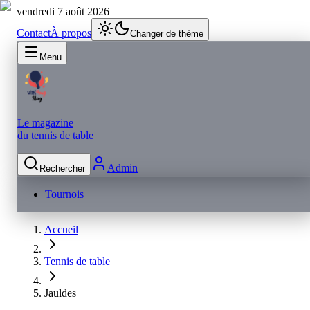
vendredi 7 août 2026
Contact
À propos
Changer de thème
Menu
Le magazine
du tennis de table
Admin
Rechercher
Tournois
Accueil
Tennis de table
Jauldes