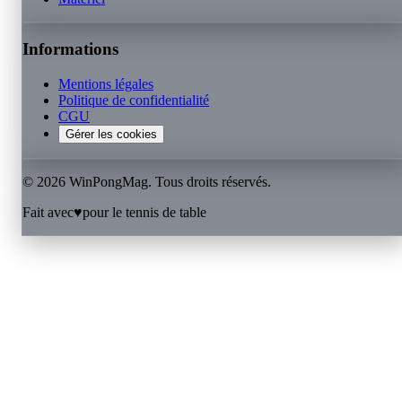
Informations
Mentions légales
Politique de confidentialité
CGU
Gérer les cookies
©
2026
WinPongMag. Tous droits réservés.
Fait avec
♥
pour le tennis de table