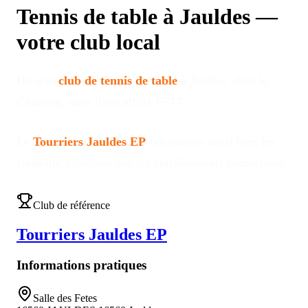
Tennis de table à
Jauldes
—
votre club local
Un seul
club de tennis de table
à
Jauldes
, dans le
Charente
, mais il est affilié FFTT
.
Le
Tourriers Jauldes EP
fait tourner aussi bien les
créneaux débutants que les entraînements compétition
.
Club de référence
Tourriers Jauldes EP
Informations pratiques
Salle des Fetes