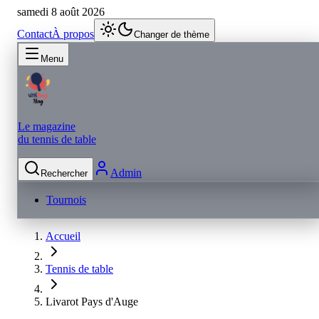
samedi 8 août 2026
Contact
À propos
Changer de thème
Menu
Le magazine
du tennis de table
Admin
Rechercher
Tournois
Accueil
Tennis de table
Livarot Pays d'Auge