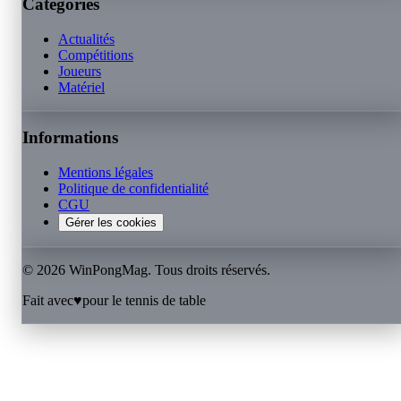
Catégories
Actualités
Compétitions
Joueurs
Matériel
Informations
Mentions légales
Politique de confidentialité
CGU
Gérer les cookies
©
2026
WinPongMag. Tous droits réservés.
Fait avec
♥
pour le tennis de table