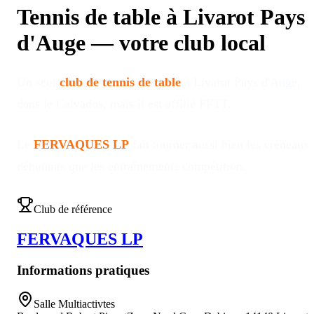
Tennis de table à
Livarot Pays
d'Auge
—
votre club local
Un seul
club de tennis de table
à
Livarot Pays d'Auge
,
dans le Calvados
, mais il est affilié FFTT
.
Le
FERVAQUES LP
fait tourner aussi bien les créneaux
débutants que les entraînements compétition
.
Club de référence
FERVAQUES LP
Informations pratiques
Salle Multiactivtes