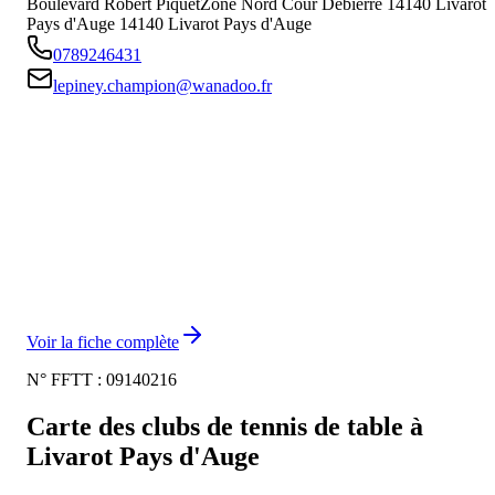
Boulevard Robert PiquetZone Nord Cour Debierre 14140 Livarot
Pays d'Auge
14140
Livarot Pays d'Auge
0789246431
lepiney.champion@wanadoo.fr
Voir la fiche complète
N° FFTT :
09140216
Carte des clubs de tennis de table à
Livarot Pays d'Auge