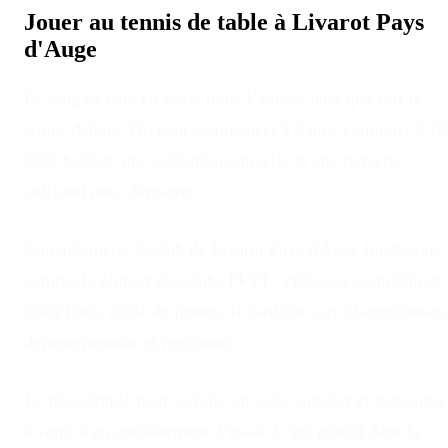
Jouer au tennis de table à
Livarot Pays
d'Auge
Le ping se joue en salle, toute l’année, quel que soit le
temps dehors
. On peut commencer à 6 ans, continuer à 70
Côté budget, une cotisation annuelle et une raquette
suffisent pour démarrer.
Concrètement, le club
de
Livarot Pays d'Auge
fonctionne
comme la plupart des clubs FFTT : créneaux compétition,
loisir libre, école de jeunes. Il participe aux championnats
départementaux et régionaux.
Le plus simple pour se faire un avis : appeler et demander
à venir à un entraînement d’essai. C’est gratuit dans la