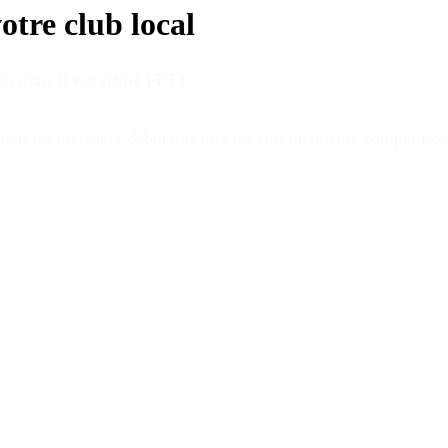
otre club local
al
, mais il est affilié FFTT
.
 bien les créneaux débutants que les entraînements compétitio