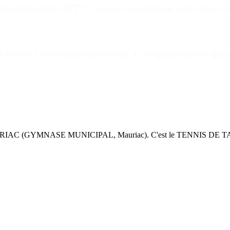
upart des clubs FFTT : créneaux compétition, loisir libre, éc
 à venir à un entraînement d’essai. C’est gratuit dans la quas
 MAURIAC (GYMNASE MUNICIPAL, Mauriac). C'est le TENNIS D