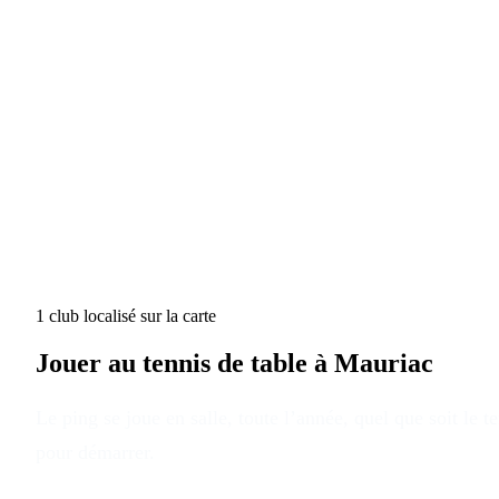
1
club
localisé
sur la carte
Jouer au tennis de table à
Mauriac
Le ping se joue en salle, toute l’année, quel que soit le 
pour démarrer.