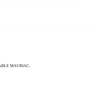
ole de jeunes. Il participe aux championnats
i-totalité des clubs. L’inscription annuelle comprend la
E TABLE MAURIAC.