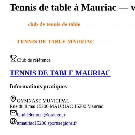
Tennis de table à
Mauriac
—
v
Un seul
club de tennis de table
à
Mauriac
, dans le Cant
Le
TENNIS DE TABLE MAURIAC
fait tourner aussi
Club de référence
TENNIS DE TABLE MAURIAC
Informations pratiques
GYMNASE MUNICIPAL
Rue du 8 mai 15200 MAURIAC
15200
Mauriac
famillelemmet@orange.fr
ttmauriac15200.sportsregions.fr