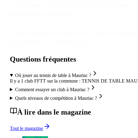
Concrètement, le club
de
Mauriac
fonctionne comme la pl
départementaux et régionaux.
Le plus simple pour se faire un avis : appeler et demander
licence FFTT et la cotisation club.
Questions fréquentes
Où jouer au tennis de table à Mauriac ?
Il y a 1 club FFTT sur la commune : TENNIS DE TABLE
Comment essayer un club à Mauriac ?
Quels niveaux de compétition à Mauriac ?
À lire dans le magazine
Tout le magazine