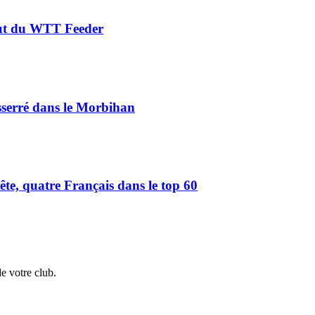
aut du WTT Feeder
serré dans le Morbihan
e, quatre Français dans le top 60
de votre club.