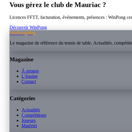
Vous gérez le club de
Mauriac
?
Licences FFTT, facturation, événements, présences : WinPong centra
Découvrir WinPong
WinPongMag
Le magazine de référence du tennis de table. Actualités, compétitio
Magazine
À propos
L'équipe
Contact
Catégories
Actualités
Compétitions
Joueurs
Matériel