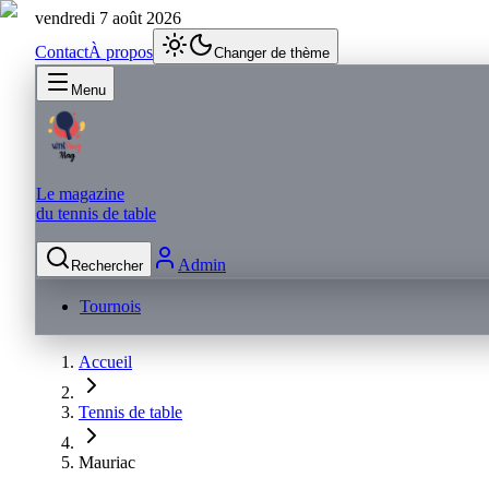
vendredi 7 août 2026
Contact
À propos
Changer de thème
Menu
Le magazine
du tennis de table
Admin
Rechercher
Tournois
Accueil
Tennis de table
Mauriac