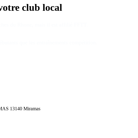
votre club local
uches du Rhone
, mais il est affilié FFTT
.
débutants que les entraînements compétition
.
AMAS
13140
Miramas