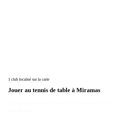
1
club
localisé
sur la carte
Jouer au tennis de table à
Miramas
Le ping se joue en salle, toute l’année, quel que soit le 
pour démarrer.