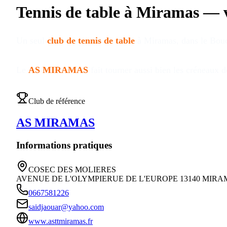
Tennis de table à
Miramas
—
Un seul
club de tennis de table
à
Miramas
, dans le Bo
Le
AS MIRAMAS
fait tourner aussi bien les créneaux 
Club de référence
AS MIRAMAS
Informations pratiques
COSEC DES MOLIERES
AVENUE DE L'OLYMPIERUE DE L'EUROPE 13140 MIR
0667581226
saidjaouar@yahoo.com
www.asttmiramas.fr