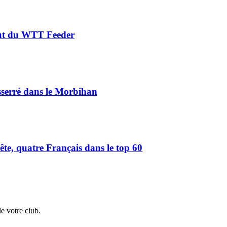
aut du WTT Feeder
serré dans le Morbihan
e, quatre Français dans le top 60
de votre club.