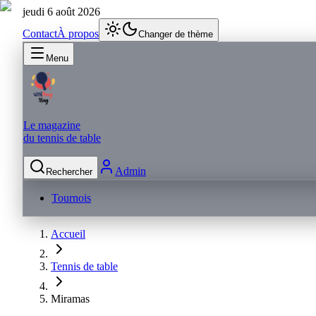
jeudi 6 août 2026
Contact
À propos
Changer de thème
Menu
Le magazine
du tennis de table
Admin
Rechercher
Tournois
Accueil
Tennis de table
Miramas