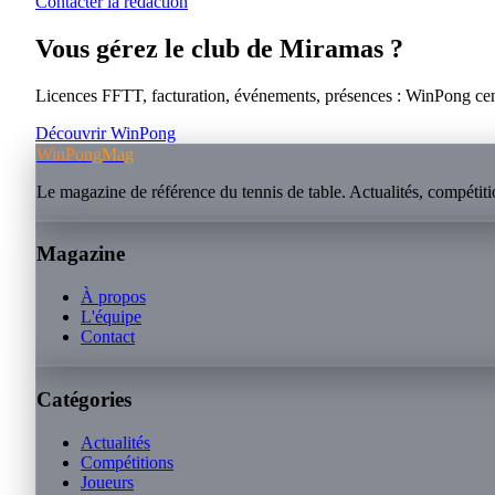
Contacter la rédaction
Vous gérez le club de
Miramas
?
Licences FFTT, facturation, événements, présences : WinPong centra
Découvrir WinPong
WinPongMag
Le magazine de référence du tennis de table. Actualités, compétitio
Magazine
À propos
L'équipe
Contact
Catégories
Actualités
Compétitions
Joueurs