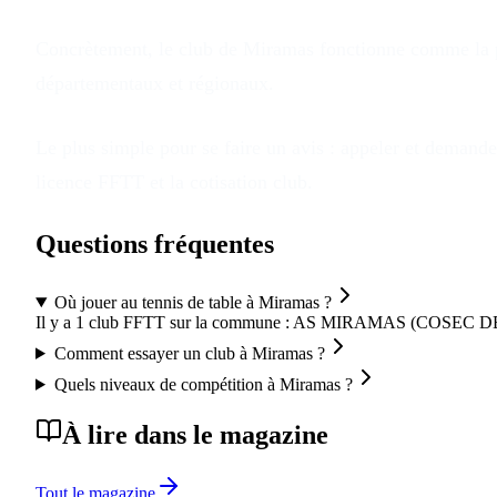
Concrètement, le club
de
Miramas
fonctionne comme la pl
départementaux et régionaux.
Le plus simple pour se faire un avis : appeler et demander
licence FFTT et la cotisation club.
Questions fréquentes
Où jouer au tennis de table à Miramas ?
Il y a 1 club FFTT sur la commune : AS MIRAMAS (COSEC 
Comment essayer un club à Miramas ?
Quels niveaux de compétition à Miramas ?
À lire dans le magazine
Tout le magazine