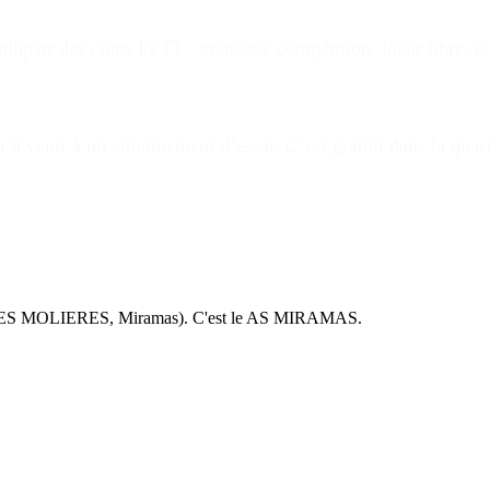
upart des clubs FFTT : créneaux compétition, loisir libre, éc
 à venir à un entraînement d’essai. C’est gratuit dans la quas
DES MOLIERES, Miramas). C'est le AS MIRAMAS.