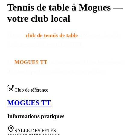
Tennis de table à
Mogues
—
votre club local
Un seul
club de tennis de table
à
Mogues
, dans le
Ardennes
, mais il est affilié FFTT
.
Le
MOGUES TT
fait tourner aussi bien les créneaux
débutants que les entraînements compétition
.
Club de référence
MOGUES TT
Informations pratiques
SALLE DES FETES