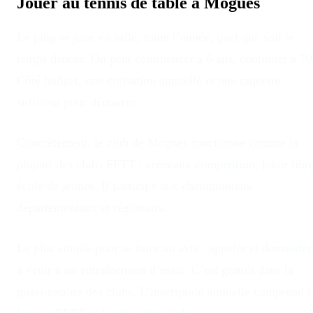
Jouer au tennis de table à
Mogues
Le ping se joue en salle, toute l’année, quel que soit le
temps dehors
. On peut commencer à 6 ans, continuer à 70
Côté budget, une cotisation annuelle et une raquette
suffisent pour démarrer.
Concrètement, le club
de
Mogues
fonctionne comme la
plupart des clubs FFTT : créneaux compétition, loisir libre
école de jeunes. Il participe aux championnats
départementaux et régionaux.
Le plus simple pour se faire un avis : appeler et demander
à venir à un entraînement d’essai. C’est gratuit dans la
quasi-totalité des clubs. L’inscription annuelle comprend l