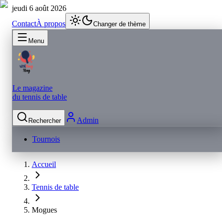
jeudi 6 août 2026
Contact
À propos
Changer de thème
Menu
Le magazine
du tennis de table
Admin
Rechercher
Tournois
Accueil
Tennis de table
Mogues