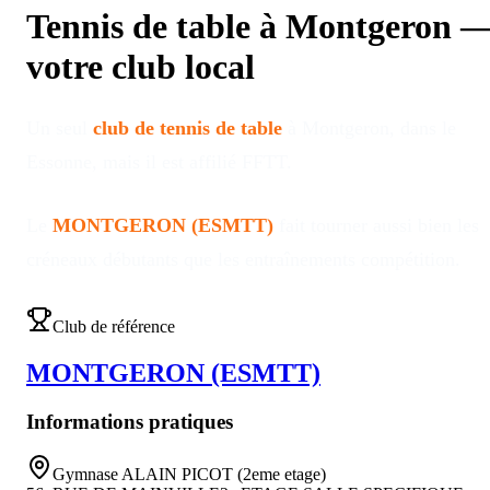
Tennis de table à
Montgeron
votre club local
Un seul
club de tennis de table
à
Montgeron
, dans le
Essonne
, mais il est affilié FFTT
.
Le
MONTGERON (ESMTT)
fait tourner aussi bien les
créneaux débutants que les entraînements compétition
.
Club de référence
MONTGERON (ESMTT)
Informations pratiques
Gymnase ALAIN PICOT (2eme etage)