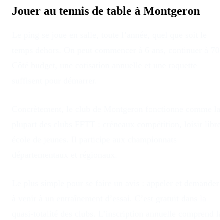
Jouer au tennis de table à
Montgeron
Le ping se joue en salle, toute l’année, quel que soit le
temps dehors
. On peut commencer à 6 ans, continuer à 70
Côté budget, une cotisation annuelle et une raquette
suffisent pour démarrer.
Concrètement, le club
de
Montgeron
fonctionne comme l
plupart des clubs FFTT : créneaux compétition, loisir libre
école de jeunes. Il participe aux championnats
départementaux et régionaux.
Le plus simple pour se faire un avis : appeler et demander
à venir à un entraînement d’essai. C’est gratuit dans la
quasi-totalité des clubs. L’inscription annuelle comprend l