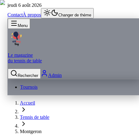
jeudi 6 août 2026
Contact
À propos
Changer de thème
Menu
Le magazine
du tennis de table
Admin
Rechercher
Tournois
Accueil
Tennis de table
Montgeron