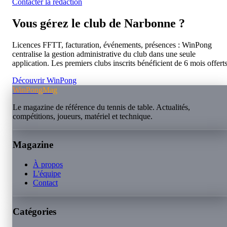
Contacter la rédaction
Vous gérez le club de
Narbonne
?
Licences FFTT, facturation, événements, présences : WinPong
centralise la gestion administrative du club dans une seule
application. Les premiers clubs inscrits bénéficient de 6 mois offerts
Découvrir WinPong
WinPongMag
Le magazine de référence du tennis de table. Actualités,
compétitions, joueurs, matériel et technique.
Magazine
À propos
L'équipe
Contact
Catégories