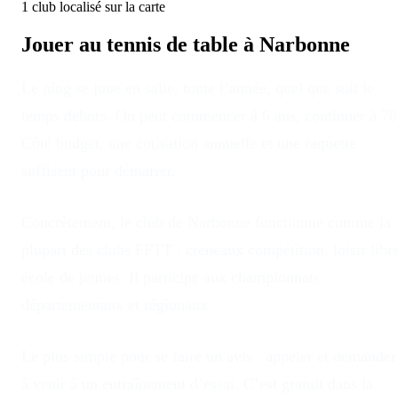
1
club
localisé
sur la carte
Jouer au tennis de table à
Narbonne
Le ping se joue en salle, toute l’année, quel que soit le
temps dehors
. On peut commencer à 6 ans, continuer à 70
Côté budget, une cotisation annuelle et une raquette
suffisent pour démarrer.
Concrètement, le club
de
Narbonne
fonctionne comme la
plupart des clubs FFTT : créneaux compétition, loisir libre
école de jeunes. Il participe aux championnats
départementaux et régionaux.
Le plus simple pour se faire un avis : appeler et demander
à venir à un entraînement d’essai. C’est gratuit dans la