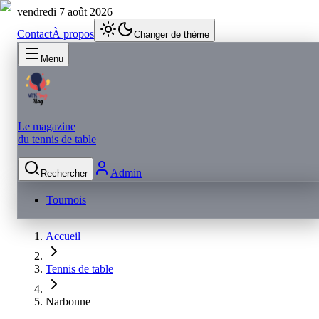
vendredi 7 août 2026
Contact
À propos
Changer de thème
Menu
Le magazine
du tennis de table
Admin
Rechercher
Tournois
Accueil
Tennis de table
Narbonne