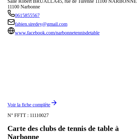
Salle Robert BRUALLA45, rue de Turenne 11100 NARBONNE
11100
Narbonne
0615855567
fabien.siredey@gmail.com
www.facebook.com/narbonnetennisdetable
Voir la fiche complète
N° FFTT :
11110027
Carte des clubs de tennis de table à
Narbonne