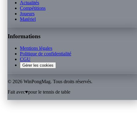
Actualités
Compétitions
Joueurs
Matériel
Informations
Mentions légales
Politique de confidentialité
CGU
Gérer les cookies
©
2026
WinPongMag. Tous droits réservés.
Fait avec
♥
pour le tennis de table