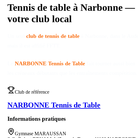
Tennis de table à
Narbonne
—
votre club local
Un seul
club de tennis de table
à
Narbonne
, dans le Aud
mais il est affilié FFTT
.
Le
NARBONNE Tennis de Table
fait tourner aussi bien
les créneaux débutants que les entraînements compétition
.
Club de référence
NARBONNE Tennis de Table
Informations pratiques
Gymnase MARAUSSAN