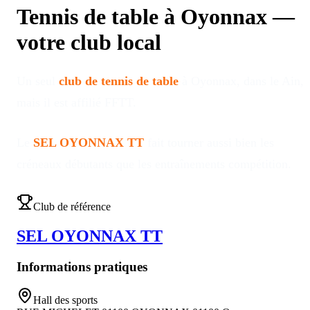
Tennis de table à
Oyonnax
—
votre club local
Un seul
club de tennis de table
à
Oyonnax
, dans le Ain
,
mais il est affilié FFTT
.
Le
SEL OYONNAX TT
fait tourner aussi bien les
créneaux débutants que les entraînements compétition
.
Club de référence
SEL OYONNAX TT
Informations pratiques
Hall des sports