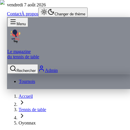
vendredi 7 août 2026
Contact
À propos
Changer de thème
Menu
Le magazine
du tennis de table
Admin
Rechercher
Tournois
Accueil
Tennis de table
Oyonnax