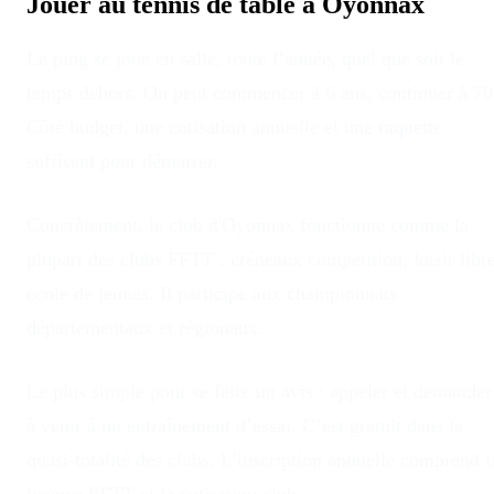
Jouer au tennis de table à
Oyonnax
Le ping se joue en salle, toute l’année, quel que soit le
temps dehors
. On peut commencer à 6 ans, continuer à 70
Côté budget, une cotisation annuelle et une raquette
suffisent pour démarrer.
Concrètement, le club
d'
Oyonnax
fonctionne comme la
plupart des clubs FFTT : créneaux compétition, loisir libre
école de jeunes. Il participe aux championnats
départementaux et régionaux.
Le plus simple pour se faire un avis : appeler et demander
à venir à un entraînement d’essai. C’est gratuit dans la
quasi-totalité des clubs. L’inscription annuelle comprend l