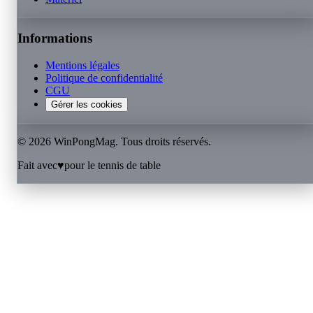
Informations
Mentions légales
Politique de confidentialité
CGU
Gérer les cookies
©
2026
WinPongMag. Tous droits réservés.
Fait avec
♥
pour le tennis de table