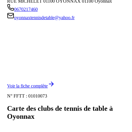
RUE MICHELET 01100 OYONNAX
01100
Oyonnax
0670217460
oyonnaxtennisdetable@yahoo.fr
Voir la fiche complète
N° FFTT :
01010073
Carte des clubs de tennis de table à
Oyonnax