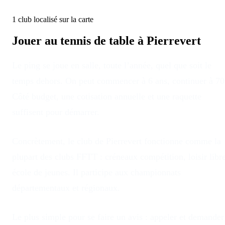
1
club
localisé
sur la carte
Jouer au tennis de table à
Pierrevert
Le ping se joue en salle, toute l’année, quel que soit le
temps dehors
. On peut commencer à 6 ans, continuer à 70
Côté budget, une cotisation annuelle et une raquette
suffisent pour démarrer.
Concrètement, le club
de
Pierrevert
fonctionne comme la
plupart des clubs FFTT : créneaux compétition, loisir libre
école de jeunes. Il participe aux championnats
départementaux et régionaux.
Le plus simple pour se faire un avis : appeler et demander