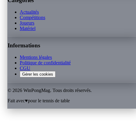
Catégories
Actualités
Compétitions
Joueurs
Matériel
Informations
Mentions légales
Politique de confidentialité
CGU
Gérer les cookies
©
2026
WinPongMag. Tous droits réservés.
Fait avec
♥
pour le tennis de table