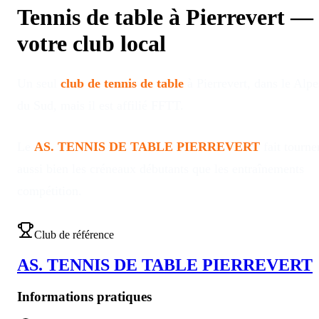
Tennis de table à
Pierrevert
—
votre club local
Un seul
club de tennis de table
à
Pierrevert
, dans le Alpe
du Sud
, mais il est affilié FFTT
.
Le
AS. TENNIS DE TABLE PIERREVERT
fait tourne
aussi bien les créneaux débutants que les entraînements
compétition
.
Club de référence
AS. TENNIS DE TABLE PIERREVERT
Informations pratiques