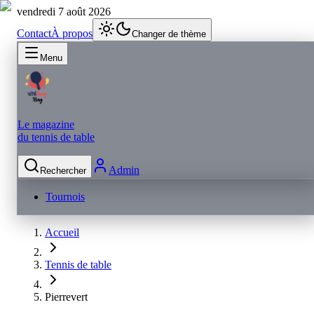
vendredi 7 août 2026
Contact
À propos
Changer de thème
Menu
Le magazine
du tennis de table
Admin
Rechercher
Tournois
Accueil
Tennis de table
Pierrevert