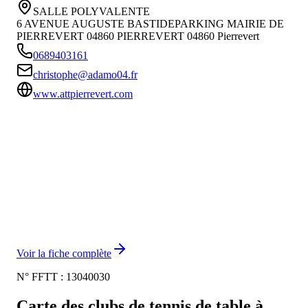
SALLE POLYVALENTE
6 AVENUE AUGUSTE BASTIDEPARKING MAIRIE DE
PIERREVERT 04860 PIERREVERT
04860
Pierrevert
0689403161
christophe@adamo04.fr
www.attpierrevert.com
Voir la fiche complète
N° FFTT :
13040030
Carte des clubs de tennis de table à