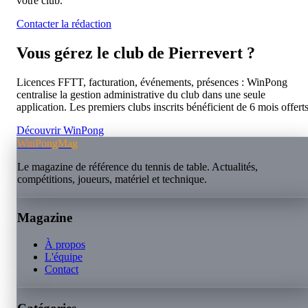
votre club.
Contacter la rédaction
Vous gérez le club de
Pierrevert
?
Licences FFTT, facturation, événements, présences : WinPong
centralise la gestion administrative du club dans une seule
application. Les premiers clubs inscrits bénéficient de 6 mois offerts
Découvrir WinPong
WinPongMag
Le magazine de référence du tennis de table. Actualités,
compétitions, joueurs, matériel et technique.
Magazine
À propos
L'équipe
Contact