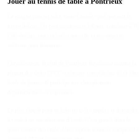
Jouer au tennis de table à
Pontrieux
Le ping se joue en salle, toute l’année, quel que soit le
temps dehors
. On peut commencer à 6 ans, continuer à 70
Côté budget, une cotisation annuelle et une raquette
suffisent pour démarrer.
Concrètement, le club
de
Pontrieux
fonctionne comme la
plupart des clubs FFTT : créneaux compétition, loisir libre
école de jeunes. Il participe aux championnats
départementaux et régionaux.
Le plus simple pour se faire un avis : appeler et demander
à venir à un entraînement d’essai. C’est gratuit dans la
quasi-totalité des clubs. L’inscription annuelle comprend l