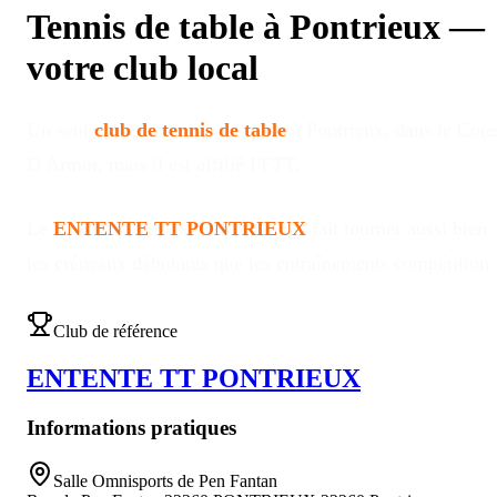
Tennis de table à
Pontrieux
—
votre club local
Un seul
club de tennis de table
à
Pontrieux
, dans le Cote
D Armor
, mais il est affilié FFTT
.
Le
ENTENTE TT PONTRIEUX
fait tourner aussi bien
les créneaux débutants que les entraînements compétition
.
Club de référence
ENTENTE TT PONTRIEUX
Informations pratiques
Salle Omnisports de Pen Fantan