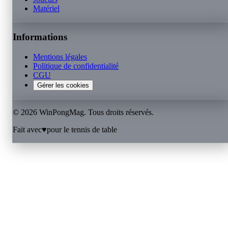
Matériel
Informations
Mentions légales
Politique de confidentialité
CGU
Gérer les cookies
©
2026
WinPongMag. Tous droits réservés.
Fait avec
♥
pour le tennis de table