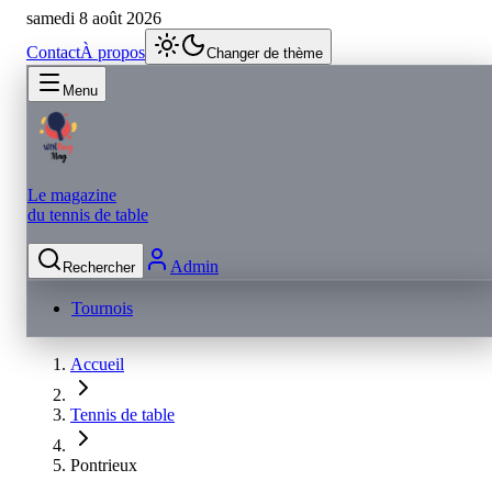
samedi 8 août 2026
Contact
À propos
Changer de thème
Menu
Le magazine
du tennis de table
Admin
Rechercher
Tournois
Accueil
Tennis de table
Pontrieux