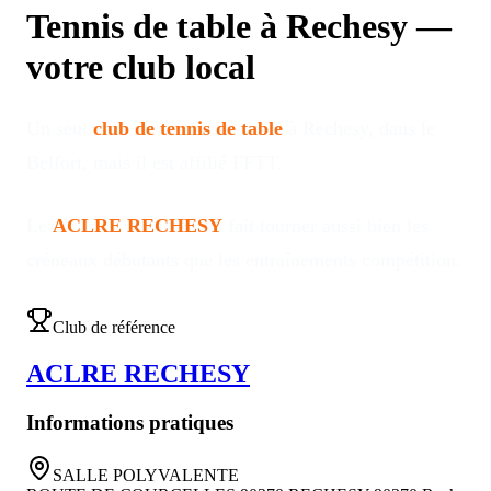
Tennis de table à
Rechesy
—
votre club local
Un seul
club de tennis de table
à
Rechesy
, dans le
Belfort
, mais il est affilié FFTT
.
Le
ACLRE RECHESY
fait tourner aussi bien les
créneaux débutants que les entraînements compétition
.
Club de référence
ACLRE RECHESY
Informations pratiques
SALLE POLYVALENTE