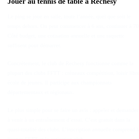
Jouer au tennis de table à
Rechesy
Le ping se joue en salle, toute l’année, quel que soit le
temps dehors
. On peut commencer à 6 ans, continuer à 70
Côté budget, une cotisation annuelle et une raquette
suffisent pour démarrer.
Concrètement, le club
de
Rechesy
fonctionne comme la
plupart des clubs FFTT : créneaux compétition, loisir libre
école de jeunes. Il participe aux championnats
départementaux et régionaux.
Le plus simple pour se faire un avis : appeler et demander
à venir à un entraînement d’essai. C’est gratuit dans la
quasi-totalité des clubs. L’inscription annuelle comprend l