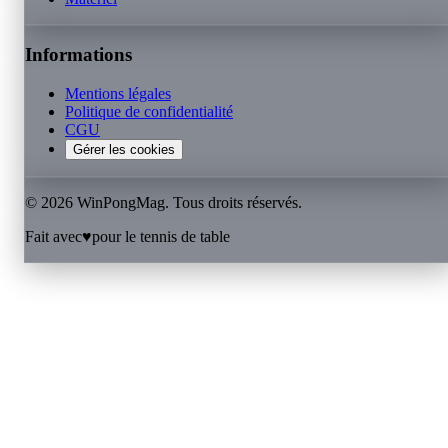
Informations
Mentions légales
Politique de confidentialité
CGU
Gérer les cookies
©
2026
WinPongMag. Tous droits réservés.
Fait avec
♥
pour le tennis de table