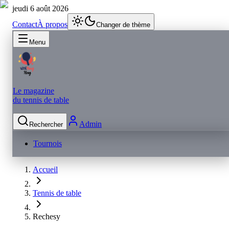
jeudi 6 août 2026
Contact
À propos
Changer de thème
Menu
Le magazine
du tennis de table
Admin
Rechercher
Tournois
Accueil
Tennis de table
Rechesy