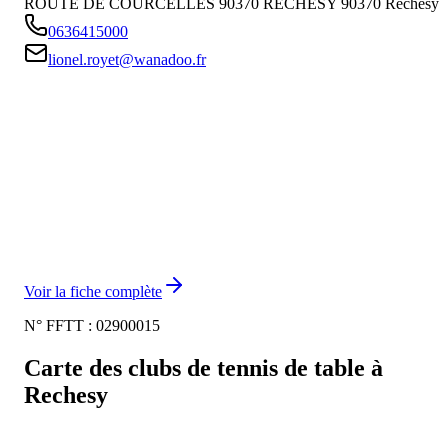
ROUTE DE COURCELLES 90370 RECHESY
90370
Rechesy
0636415000
lionel.royet@wanadoo.fr
Voir la fiche complète
N° FFTT :
02900015
Carte des clubs de tennis de table à
Rechesy