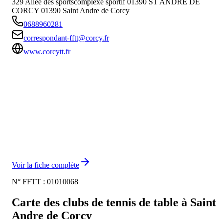
329 Allée des sportscomplexe sportif 01390 ST ANDRE DE
CORCY
01390
Saint Andre de Corcy
0688960281
correspondant-fftt@corcy.fr
www.corcytt.fr
Voir la fiche complète
N° FFTT :
01010068
Carte des clubs de tennis de table à
Saint
Andre de Corcy