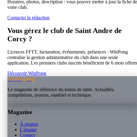
Horaires, photos, description : vous pouvez mettre à jour la fiche d
votre club.
Contacter la rédaction
Vous gérez le club de
Saint Andre de
Corcy
?
Licences FFTT, facturation, événements, présences : WinPong
centralise la gestion administrative du club dans une seule
application. Les premiers clubs inscrits bénéficient de 6 mois offerts
Découvrir WinPong
WinPongMag
Le magazine de référence du tennis de table. Actualités,
compétitions, joueurs, matériel et technique.
Magazine
À propos
L'équipe
Contact