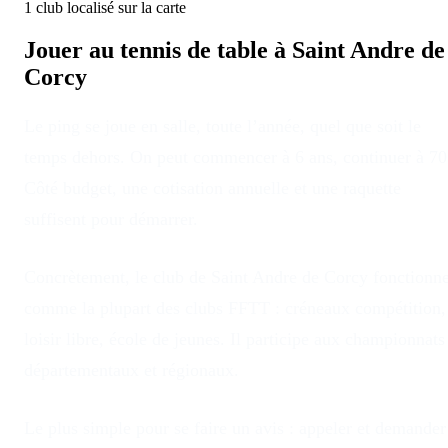
1
club
localisé
sur la carte
Jouer au tennis de table à
Saint Andre de
Corcy
Le ping se joue en salle, toute l’année, quel que soit le
temps dehors
. On peut commencer à 6 ans, continuer à 70
Côté budget, une cotisation annuelle et une raquette
suffisent pour démarrer.
Concrètement, le club
de
Saint Andre de Corcy
fonctionn
comme la plupart des clubs FFTT : créneaux compétition,
loisir libre, école de jeunes. Il participe aux championnats
départementaux et régionaux.
Le plus simple pour se faire un avis : appeler et demander