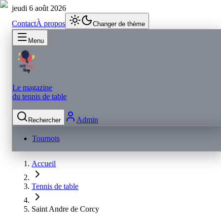
jeudi 6 août 2026
Contact
À propos
Changer de thème
Menu
Le magazine
du tennis de table
Admin
Rechercher
Tournois
Accueil
Tennis de table
Saint Andre de Corcy