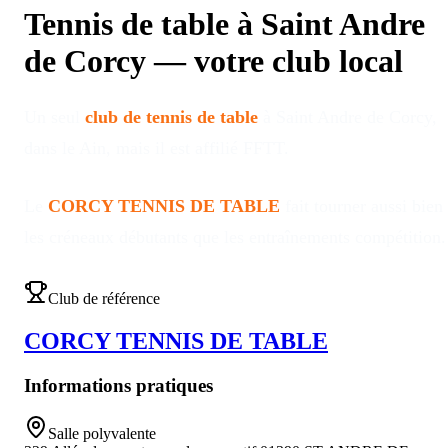
Tennis de table à
Saint Andre
de Corcy
—
votre club local
Un seul
club de tennis de table
à
Saint Andre de Corcy
,
dans le Ain
, mais il est affilié FFTT
.
Le
CORCY TENNIS DE TABLE
fait tourner aussi bien
les créneaux débutants que les entraînements compétition
.
Club de référence
CORCY TENNIS DE TABLE
Informations pratiques
Salle polyvalente