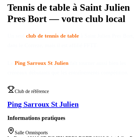
Tennis de table à
Saint Julien
Pres Bort
—
votre club local
Un seul
club de tennis de table
à
Saint Julien Pres Bort
,
dans le Correze
, mais il est affilié FFTT
.
Le
Ping Sarroux St Julien
fait tourner aussi bien les
créneaux débutants que les entraînements compétition
.
Club de référence
Ping Sarroux St Julien
Informations pratiques
Salle Omnisports