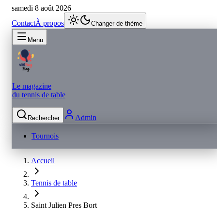
samedi 8 août 2026
Contact
À propos
Changer de thème
Menu
Le magazine
du tennis de table
Admin
Rechercher
Tournois
Accueil
Tennis de table
Saint Julien Pres Bort