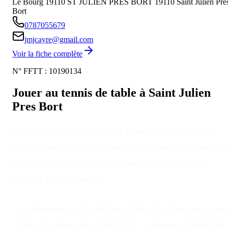
Le Bourg 19110 ST JULIEN PRES BORT
19110
Saint Julien Pre
Bort
0787055679
jmjcayre@gmail.com
Voir la fiche complète
N° FFTT :
10190134
Jouer au tennis de table à
Saint Julien
Pres Bort
Le ping se joue en salle, toute l’année, quel que soit le
temps dehors
. On peut commencer à 6 ans, continuer à 70
Côté budget, une cotisation annuelle et une raquette
suffisent pour démarrer.
Concrètement, le club
de
Saint Julien Pres Bort
fonctionn
comme la plupart des clubs FFTT : créneaux compétition,