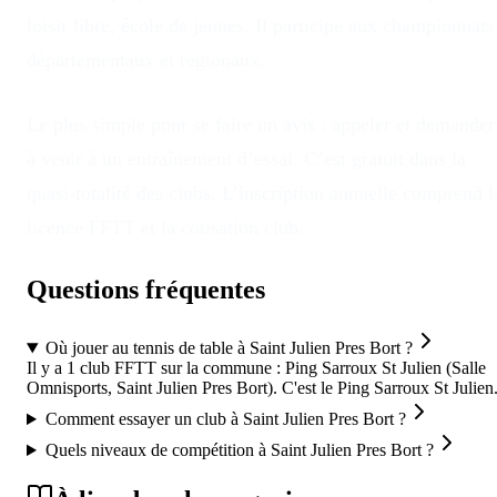
loisir libre, école de jeunes. Il participe aux championnats
départementaux et régionaux.
Le plus simple pour se faire un avis : appeler et demander
à venir à un entraînement d’essai. C’est gratuit dans la
quasi-totalité des clubs. L’inscription annuelle comprend l
licence FFTT et la cotisation club.
Questions fréquentes
Où jouer au tennis de table à Saint Julien Pres Bort ?
Il y a 1 club FFTT sur la commune : Ping Sarroux St Julien (Salle
Omnisports, Saint Julien Pres Bort). C'est le Ping Sarroux St Julien
Comment essayer un club à Saint Julien Pres Bort ?
Quels niveaux de compétition à Saint Julien Pres Bort ?