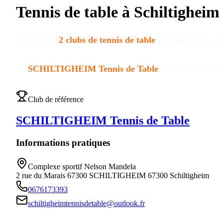
Tennis de table à
Schiltigheim
On recense
2
clubs de tennis de table
à
Schiltigheim
, d
Le
SCHILTIGHEIM Tennis de Table
est le plus compét
Club de référence
SCHILTIGHEIM Tennis de Table
Informations pratiques
Complexe sportif Nelson Mandela
2 rue du Marais 67300 SCHILTIGHEIM
67300
Schiltigheim
0676173393
schiltigheimtennisdetable@outlook.fr