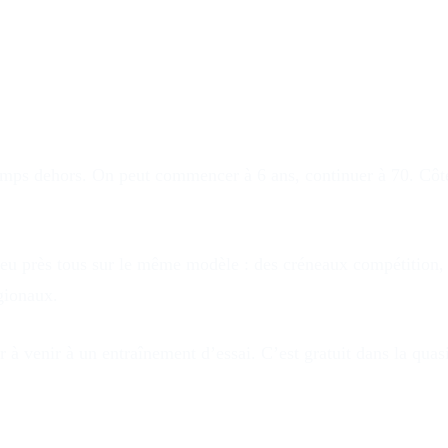
temps dehors
. On peut commencer à 6 ans, continuer à 70. Côté 
eu près tous sur le même modèle : des créneaux compétition, du
gionaux.
 à venir à un entraînement d’essai. C’est gratuit dans la quas