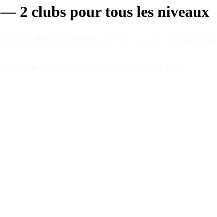
—
2 clubs pour tous les niveaux
ans le Bas Rhin
, tous affiliés à la FFTT.
Loisir ou comp&eacute;
itif du lot
.
Un autre club complète le paysage local.