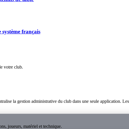
 système français
de votre club.
lise la gestion administrative du club dans une seule application. Les p
ns, joueurs, matériel et technique.