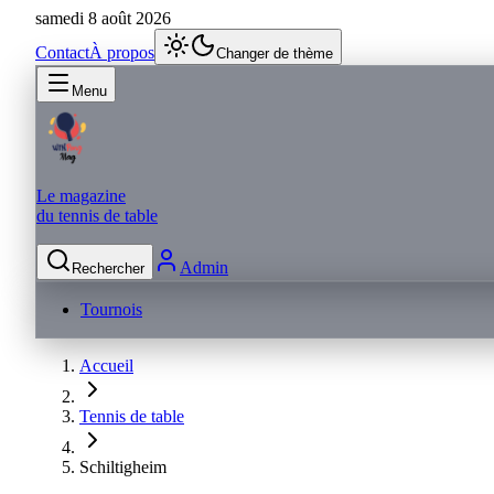
samedi 8 août 2026
Contact
À propos
Changer de thème
Menu
Le magazine
du tennis de table
Admin
Rechercher
Tournois
Accueil
Tennis de table
Schiltigheim