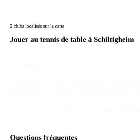
2
club
s
localisé
s
sur la carte
Jouer au tennis de table à
Schiltigheim
Le ping se joue en salle, toute l’année, quel que soit le 
pour démarrer.
Concrètement, les clubs
de
Schiltigheim
fonctionnent à p
participent aussi aux championnats départementaux et ré
Le plus simple pour se faire un avis : appeler et demander
licence FFTT et la cotisation club.
Questions fréquentes