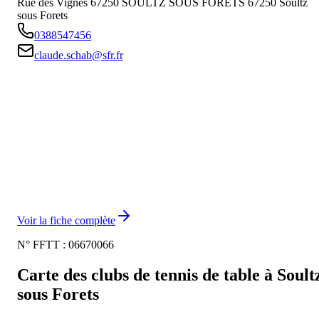
Rue des Vignes 67250 SOULTZ SOUS FORETS
67250
Soultz
sous Forets
0388547456
claude.schab@sfr.fr
Voir la fiche complète
N° FFTT :
06670066
Carte des clubs de tennis de table à
Soult
sous Forets