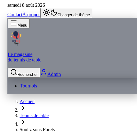
samedi 8 août 2026
Contact
À propos
Changer de thème
Menu
Le magazine
du tennis de table
Admin
Rechercher
Tournois
Accueil
Tennis de table
Soultz sous Forets