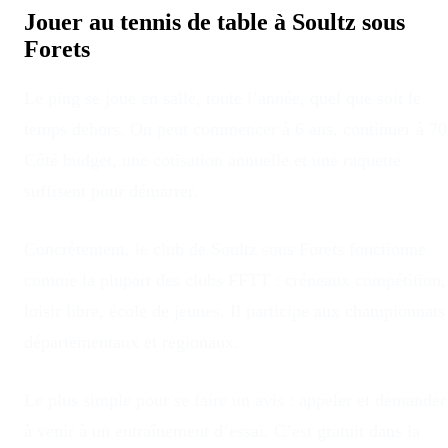
Jouer au tennis de table à
Soultz sous
Forets
Le ping se joue en salle, toute l’année, quel que soit le
temps dehors
. On peut commencer à 6 ans, continuer à 70
Côté budget, une cotisation annuelle et une raquette
suffisent pour démarrer.
Concrètement, le club
de
Soultz sous Forets
fonctionne
comme la plupart des clubs FFTT : créneaux compétition,
loisir libre, école de jeunes. Il participe aux championnats
départementaux et régionaux.
Le plus simple pour se faire un avis : appeler et demander
à venir à un entraînement d’essai. C’est gratuit dans la