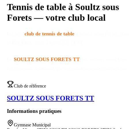
Tennis de table à
Soultz sous
Forets
—
votre club local
Un seul
club de tennis de table
à
Soultz sous Forets
, dan
le Bas Rhin
, mais il est affilié FFTT
.
Le
SOULTZ SOUS FORETS TT
fait tourner aussi bien
les créneaux débutants que les entraînements compétition
.
Club de référence
SOULTZ SOUS FORETS TT
Informations pratiques
Gymnase Municipal