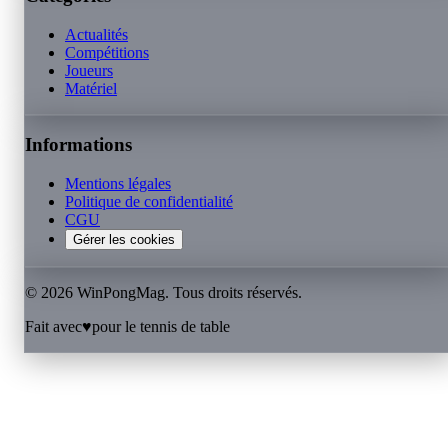
Actualités
Compétitions
Joueurs
Matériel
Informations
Mentions légales
Politique de confidentialité
CGU
Gérer les cookies
©
2026
WinPongMag. Tous droits réservés.
Fait avec
♥
pour le tennis de table