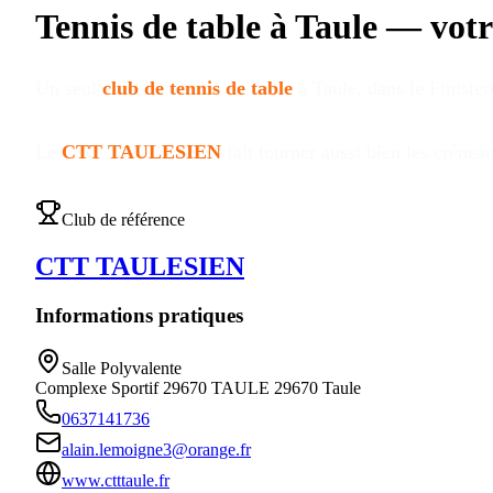
Tennis de table à
Taule
—
votr
Un seul
club de tennis de table
à
Taule
, dans le Finister
Le
CTT TAULESIEN
fait tourner aussi bien les créne
Club de référence
CTT TAULESIEN
Informations pratiques
Salle Polyvalente
Complexe Sportif 29670 TAULE
29670
Taule
0637141736
alain.lemoigne3@orange.fr
www.ctttaule.fr