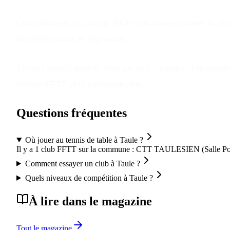
Concrètement, le club
de
Taule
fonctionne comme la plupa
départementaux et régionaux.
Le plus simple pour se faire un avis : appeler et demander
licence FFTT et la cotisation club.
Questions fréquentes
Où jouer au tennis de table à Taule ?
Il y a 1 club FFTT sur la commune : CTT TAULESIEN (Salle Po
Comment essayer un club à Taule ?
Quels niveaux de compétition à Taule ?
À lire dans le magazine
Tout le magazine