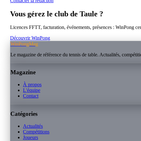
Contacter la rédaction
Vous gérez le club de
Taule
?
Licences FFTT, facturation, événements, présences : WinPong centra
Découvrir WinPong
WinPongMag
Le magazine de référence du tennis de table. Actualités, compétitio
Magazine
À propos
L'équipe
Contact
Catégories
Actualités
Compétitions
Joueurs