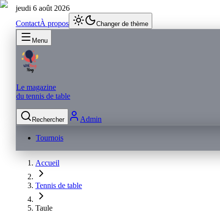
jeudi 6 août 2026
Contact
À propos
Changer de thème
Menu
Le magazine
du tennis de table
Admin
Rechercher
Tournois
Accueil
Tennis de table
Taule