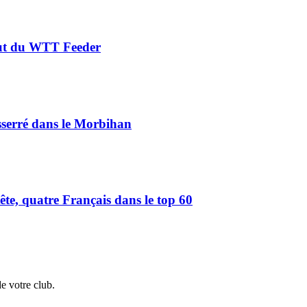
aut du WTT Feeder
serré dans le Morbihan
e, quatre Français dans le top 60
de votre club.