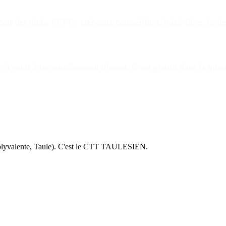
rt des clubs FFTT : créneaux compétition, loisir libre, école
 à venir à un entraînement d’essai. C’est gratuit dans la quas
lyvalente, Taule). C'est le CTT TAULESIEN.