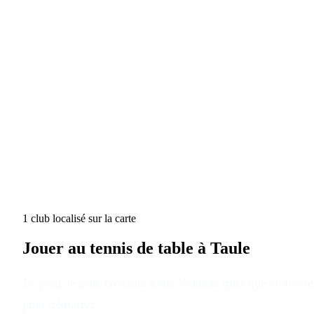
1
club
localisé
sur la carte
Jouer au tennis de table à
Taule
Le ping se joue en salle, toute l’année, quel que soit le 
pour démarrer.