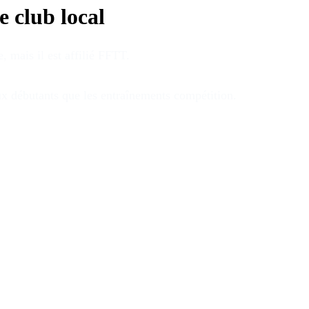
e club local
e
, mais il est affilié FFTT
.
aux débutants que les entraînements compétition
.