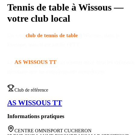
Tennis de table à
Wissous
—
votre club local
Un seul
club de tennis de table
à
Wissous
, dans le
Essonne
, mais il est affilié FFTT
.
Le
AS WISSOUS TT
fait tourner aussi bien les créneaux
débutants que les entraînements compétition
.
Club de référence
AS WISSOUS TT
Informations pratiques
CENTRE OMNISPORT CUCHERON