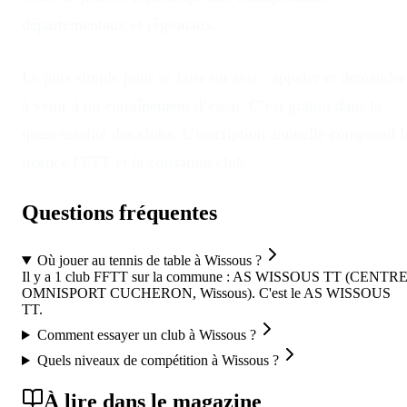
départementaux et régionaux.
Le plus simple pour se faire un avis : appeler et demander
à venir à un entraînement d’essai. C’est gratuit dans la
quasi-totalité des clubs. L’inscription annuelle comprend l
licence FFTT et la cotisation club.
Questions fréquentes
Où jouer au tennis de table à Wissous ?
Il y a 1 club FFTT sur la commune : AS WISSOUS TT (CENTR
OMNISPORT CUCHERON, Wissous). C'est le AS WISSOUS
TT.
Comment essayer un club à Wissous ?
Quels niveaux de compétition à Wissous ?
À lire dans le magazine