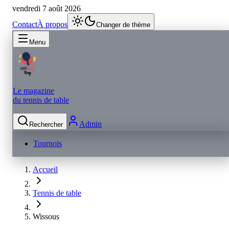
vendredi 7 août 2026
Contact
À propos
Changer de thème
Menu
Le magazine
du tennis de table
Admin
Rechercher
Tournois
Accueil
Tennis de table
Wissous