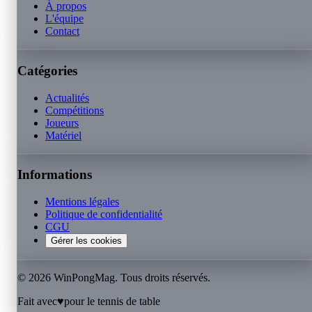
À propos
L'équipe
Contact
Catégories
Actualités
Compétitions
Joueurs
Matériel
Informations
Mentions légales
Politique de confidentialité
CGU
Gérer les cookies
©
2026
WinPongMag. Tous droits réservés.
Fait avec
♥
pour le tennis de table