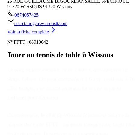
25 RUE GUILLAUME BIGOURDANSALLE SPECIFIQUE
91320 WISSOUS
91320
Wissous
0674057425
secretaire@aswissoustt.com
Voir la fiche complète
N° FFTT :
08910642
Jouer au tennis de table à
Wissous
Le ping se joue en salle, toute l’année, quel que soit le
temps dehors
. On peut commencer à 6 ans, continuer à 70
Côté budget, une cotisation annuelle et une raquette
suffisent pour démarrer.
Concrètement, le club
de
Wissous
fonctionne comme la
plupart des clubs FFTT : créneaux compétition, loisir libre
école de jeunes. Il participe aux championnats