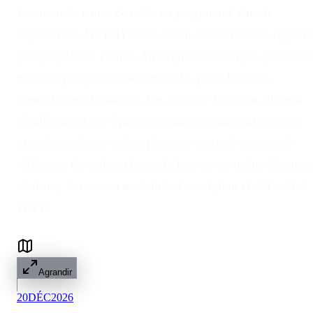
1 tournoi de tennis de table est programmé dans le
département Ain (01) sur la saison 2026. Seconde région l
plus peuplée de France, Auvergne-Rhône-Alpes porte une
tradition pongiste dense autour des pôles lyonnais,
grenoblois et stéphanois. Les clubs de la région alignent
régulièrement des équipes en championnats nationaux et
organisent chaque saison plusieurs tournois ouverts de
référence. Consultez chaque fiche pour connaître dotation
tableaux, horaires et modalités d'inscription via MonClub
FFTT.
Agrandir
20
DÉC
2026