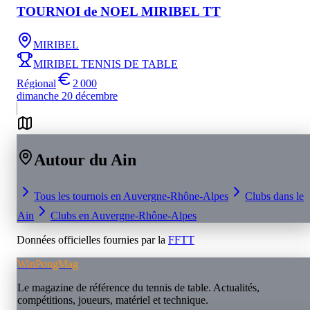
TOURNOI de NOEL MIRIBEL TT
MIRIBEL
MIRIBEL TENNIS DE TABLE
Régional
2 000
dimanche 20 décembre
Autour du
Ain
Tous les tournois en
Auvergne-Rhône-Alpes
Clubs dans le
Ain
Clubs en
Auvergne-Rhône-Alpes
Données officielles fournies par la
FFTT
WinPongMag
Le magazine de référence du tennis de table. Actualités,
compétitions, joueurs, matériel et technique.