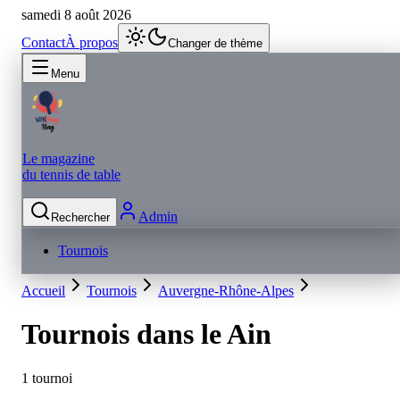
samedi 8 août 2026
Contact
À propos
Changer de thème
Menu
Le magazine
du tennis de table
Admin
Rechercher
Tournois
Accueil
Tournois
Auvergne-Rhône-Alpes
Tournois dans le
Ain
1 tournoi