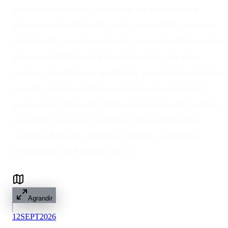
1 tournoi de tennis de table est programmé dans le
département Ardèche (07) sur la saison 2026. Seconde
région la plus peuplée de France, Auvergne-Rhône-Alpes
porte une tradition pongiste dense autour des pôles
lyonnais, grenoblois et stéphanois. Les clubs de la région
alignent régulièrement des équipes en championnats
nationaux et organisent chaque saison plusieurs tournois
ouverts de référence. Consultez chaque fiche pour
connaître dotations, tableaux, horaires et modalités
d'inscription via MonClub FFTT.
Agrandir
12
SEPT
2026