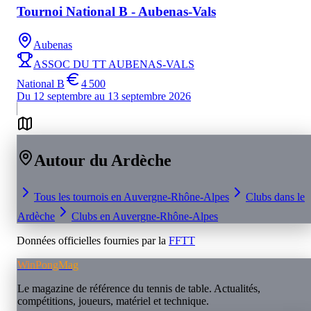
Tournoi National B - Aubenas-Vals
Aubenas
ASSOC DU TT AUBENAS-VALS
National B
4 500
Du 12 septembre au 13 septembre 2026
Autour du
Ardèche
Tous les tournois en
Auvergne-Rhône-Alpes
Clubs dans le
Ardèche
Clubs en
Auvergne-Rhône-Alpes
Données officielles fournies par la
FFTT
WinPongMag
Le magazine de référence du tennis de table. Actualités,
compétitions, joueurs, matériel et technique.