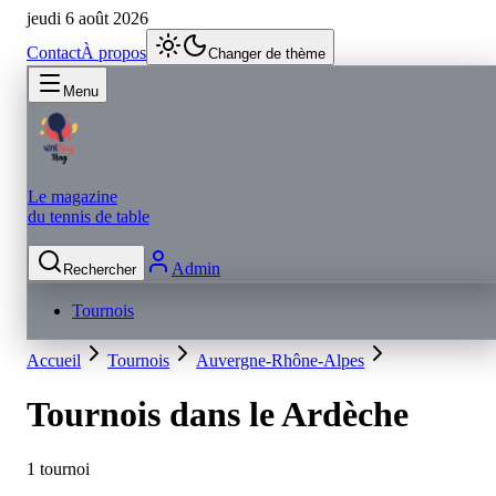
jeudi 6 août 2026
Contact
À propos
Changer de thème
Menu
Le magazine
du tennis de table
Admin
Rechercher
Tournois
Accueil
Tournois
Auvergne-Rhône-Alpes
Tournois dans le
Ardèche
1 tournoi