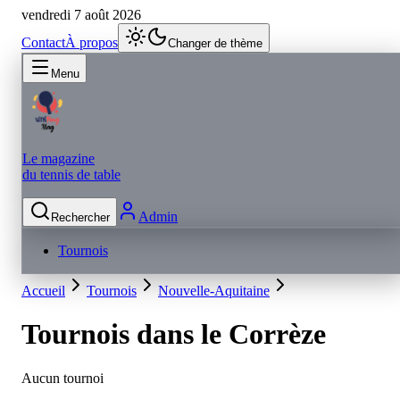
vendredi 7 août 2026
Contact
À propos
Changer de thème
Menu
Le magazine
du tennis de table
Admin
Rechercher
Tournois
Accueil
Tournois
Nouvelle-Aquitaine
Tournois dans le
Corrèze
Aucun tournoi