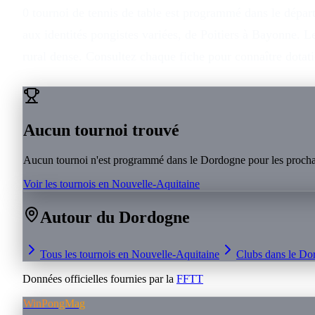
0 tournoi de tennis de table est programmé dans le dépa
aux identités pongistes variées, de Poitiers à Bayonne. L
rural dense. Consultez chaque fiche pour connaître dotat
Aucun tournoi trouvé
Aucun tournoi n'est programmé dans le
Dordogne
pour les procha
Voir les tournois en
Nouvelle-Aquitaine
Autour du
Dordogne
Tous les tournois en
Nouvelle-Aquitaine
Clubs dans le
Do
Données officielles fournies par la
FFTT
WinPongMag