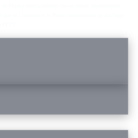
on de France métropolitaine couvre douze départements
dis que le Limousin et le Béarn maintiennent un maillage
ub FFTT.