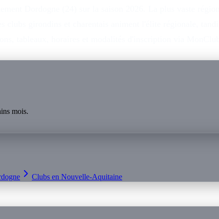
rtement Dordogne (24) sur la saison 2026. La plus vaste régi
es clubs girondins et charentais animent l'élite régionale, tan
ions, tableaux, horaires et modalités d'inscription via MonCl
ins mois.
rdogne
Clubs en
Nouvelle-Aquitaine