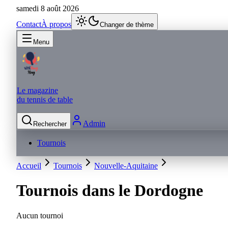
samedi 8 août 2026
Contact
À propos
Changer de thème
Menu
Le magazine
du tennis de table
Admin
Rechercher
Tournois
Accueil
Tournois
Nouvelle-Aquitaine
Tournois dans le
Dordogne
Aucun tournoi