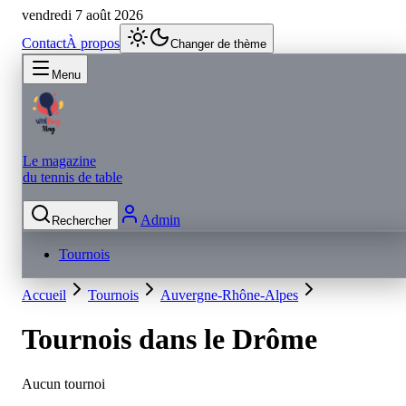
vendredi 7 août 2026
Contact
À propos
Changer de thème
Menu
Le magazine
du tennis de table
Admin
Rechercher
Tournois
Accueil
Tournois
Auvergne-Rhône-Alpes
Tournois dans le
Drôme
Aucun tournoi