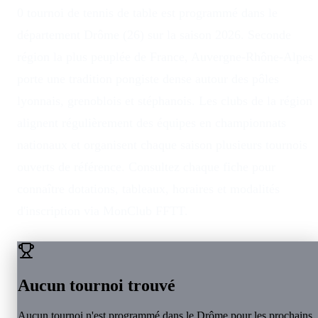
0 tournoi de tennis de table est programmé dans le
département Drôme (26) sur la saison 2026. Seconde
région la plus peuplée de France, Auvergne-Rhône-Alpes
porte une tradition pongiste dense autour des pôles
lyonnais, grenoblois et stéphanois. Les clubs de la région
alignent régulièrement des équipes en championnats
nationaux et organisent chaque saison plusieurs tournois
ouverts de référence. Consultez chaque fiche pour
connaître dotations, tableaux, horaires et modalités
d'inscription via MonClub FFTT.
Aucun tournoi trouvé
Aucun tournoi n'est programmé dans le
Drôme
pour les prochains