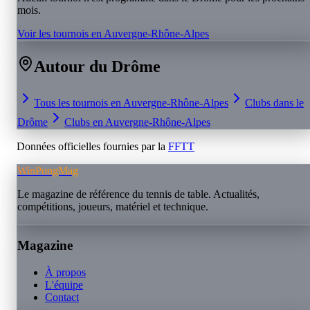
mois.
Voir les tournois en
Auvergne-Rhône-Alpes
Autour du
Drôme
Tous les tournois en
Auvergne-Rhône-Alpes
Clubs dans le
Drôme
Clubs en
Auvergne-Rhône-Alpes
Données officielles fournies par la
FFTT
WinPongMag
Le magazine de référence du tennis de table. Actualités,
compétitions, joueurs, matériel et technique.
Magazine
À propos
L'équipe
Contact