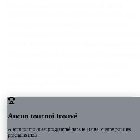
0 tournoi de tennis de table est programmé dans le
département Haute-Vienne (87) sur la saison 2026. La plu
vaste région de France métropolitaine couvre douze
départements aux identités pongistes variées, de Poitiers à
Bayonne. Les clubs girondins et charentais animent l'élite
régionale, tandis que le Limousin et le Béarn maintiennen
un maillage rural dense. Consultez chaque fiche pour
connaître dotations, tableaux, horaires et modalités
d'inscription via MonClub FFTT.
Aucun tournoi trouvé
Aucun tournoi n'est programmé dans le
Haute-Vienne
pour les
prochains mois.