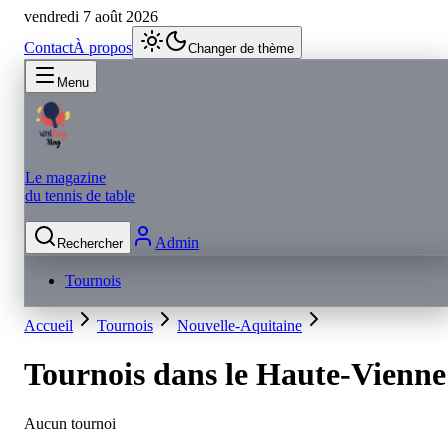
vendredi 7 août 2026
Contact
À propos
Changer de thème
Menu
Le magazine
du tennis de table
Admin
Rechercher
Tournois
Accueil
Tournois
Nouvelle-Aquitaine
Tournois dans le
Haute-Vienne
Aucun tournoi