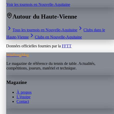
Voir les tournois en
Nouvelle-Aquitaine
Autour du
Haute-Vienne
Tous les tournois en
Nouvelle-Aquitaine
Clubs dans le
Haute-Vienne
Clubs en
Nouvelle-Aquitaine
Données officielles fournies par la
FFTT
WinPongMag
Le magazine de référence du tennis de table. Actualités,
compétitions, joueurs, matériel et technique.
Magazine
À propos
L'équipe
Contact