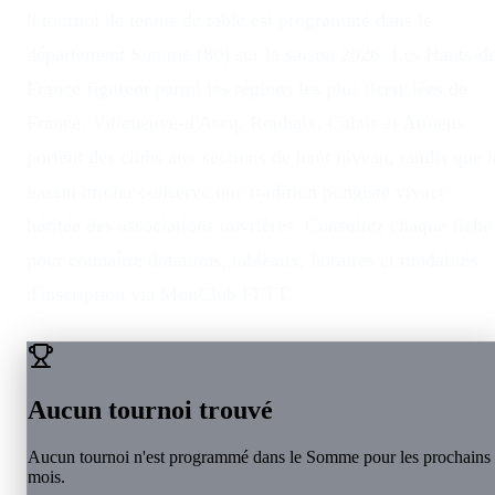
0 tournoi de tennis de table est programmé dans le
département Somme (80) sur la saison 2026. Les Hauts-d
France figurent parmi les régions les plus licenciées de
France. Villeneuve-d'Ascq, Roubaix, Calais et Amiens
portent des clubs aux sections de haut niveau, tandis que l
bassin minier conserve une tradition pongiste vivace
héritée des associations ouvrières. Consultez chaque fiche
pour connaître dotations, tableaux, horaires et modalités
d'inscription via MonClub FFTT.
Aucun tournoi trouvé
Aucun tournoi n'est programmé dans le
Somme
pour les prochains
mois.