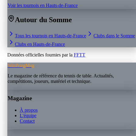
Voir les tournois en
Hauts-de-France
Autour du
Somme
Tous les tournois en
Hauts-de-France
Clubs dans le
Somme
Clubs en
Hauts-de-France
Données officielles fournies par la
FFTT
WinPongMag
Le magazine de référence du tennis de table. Actualités,
compétitions, joueurs, matériel et technique.
Magazine
À propos
L'équipe
Contact