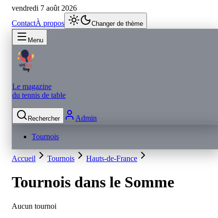
vendredi 7 août 2026
Contact
À propos
Changer de thème
Menu
Le magazine
du tennis de table
Admin
Rechercher
Tournois
Accueil
Tournois
Hauts-de-France
Tournois dans le
Somme
Aucun tournoi