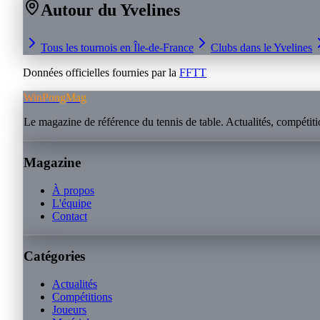
Autour du
Yvelines
Tous les tournois en
Île-de-France
Clubs dans le
Yvelines
Données officielles fournies par la
FFTT
WinPongMag
Le magazine de référence du tennis de table. Actualités, compétitio
Magazine
À propos
L'équipe
Contact
Catégories
Actualités
Compétitions
Joueurs