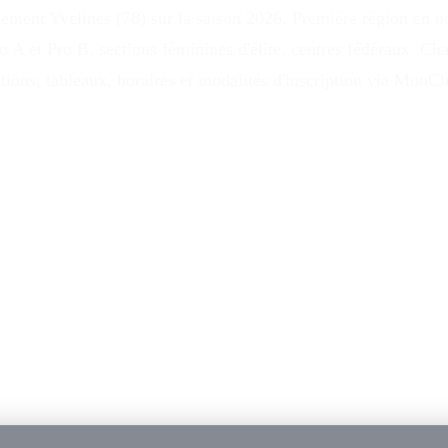
tement Yvelines (78) sur la saison 2026. Première région en n
o A et Pro B, sections féminines d'élite, centres fédéraux. C
ations, tableaux, horaires et modalités d'inscription via Mon