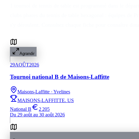
1 tournoi de tennis de table est programmé dans le dépar
clubs phares du tennis de table hexagonal : équipes de Pr
s'y déroulent. Consultez chaque fiche pour connaître dot
Agrandir
29
AOÛT
2026
Tournoi national B de Maisons-Laffitte
Maisons-Laffitte
· Yvelines
MAISONS-LAFFITTE. US
National B
2 205
Du 29 août au 30 août 2026