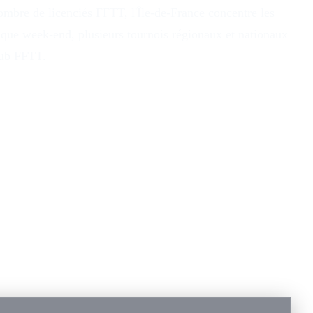
ombre de licenciés FFTT, l'Île-de-France concentre les
haque week-end, plusieurs tournois régionaux et nationaux
Club FFTT.