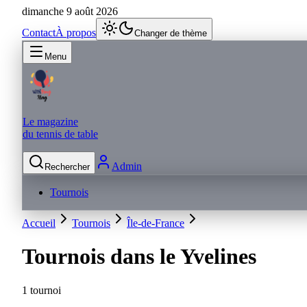
dimanche 9 août 2026
Contact
À propos
Changer de thème
Menu
Le magazine
du tennis de table
Admin
Rechercher
Tournois
Accueil
Tournois
Île-de-France
Tournois dans le
Yvelines
1 tournoi