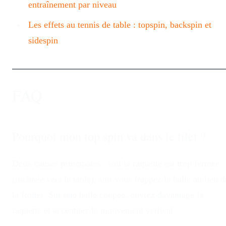
entraînement par niveau
Les effets au tennis de table : topspin, backspin et
sidespin
FAQ
Pourquoi mon top spin va dans le filet ?
Deux causes principales : soit la raquette est trop fermée
(inclinée vers la table), soit vous frappez la balle au lieu d
la frotter. Sur une balle coupée, ouvrez davantage la
raquette et accentuez le mouvement vertical.