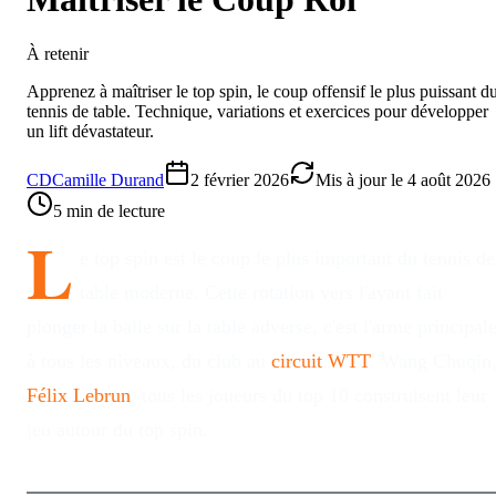
À retenir
Apprenez à maîtriser le top spin, le coup offensif le plus puissant d
tennis de table. Technique, variations et exercices pour développer
un lift dévastateur.
CD
Camille Durand
2 février 2026
Mis à jour le
4 août 2026
5
min de lecture
L
e top spin est le coup le plus important du tennis de
table moderne. Cette rotation vers l'avant fait
plonger la balle sur la table adverse, c'est l'arme principal
à tous les niveaux, du club au
circuit WTT
. Wang Chuqin
Félix Lebrun
, tous les joueurs du top 10 construisent leur
jeu autour du top spin.