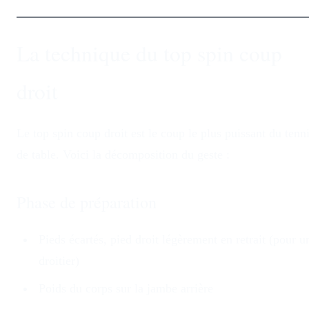
La technique du top spin coup
droit
Le top spin coup droit est le coup le plus puissant du tenn
de table. Voici la décomposition du geste :
Phase de préparation
Pieds écartés, pied droit légèrement en retrait (pour u
droitier)
Poids du corps sur la jambe arrière