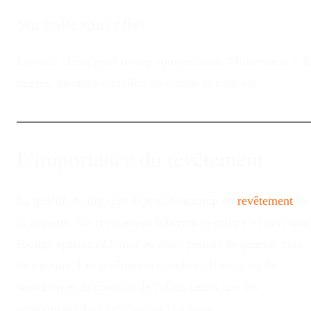
Sur balle sans effet
La balle idéale pour un top spin puissant. Mouvement à 4
degrés, mélange équilibré de vitesse et rotation.
L'importance du revêtement
La qualité du top spin dépend beaucoup du
revêtement
de
la raquette. Un revêtement adhérent (« grippy ») avec une
éponge épaisse (2,0 mm ou plus) permet de générer plus
de rotation. Les revêtements tendres offrent plus de
sensation et de contrôle de l'effet, tandis que les
revêtements durs privilégient la vitesse.