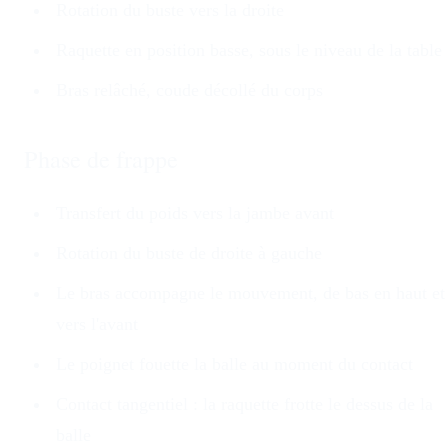
Rotation du buste vers la droite
Raquette en position basse, sous le niveau de la table
Bras relâché, coude décollé du corps
Phase de frappe
Transfert du poids vers la jambe avant
Rotation du buste de droite à gauche
Le bras accompagne le mouvement, de bas en haut et
vers l'avant
Le poignet fouette la balle au moment du contact
Contact tangentiel : la raquette frotte le dessus de la
balle