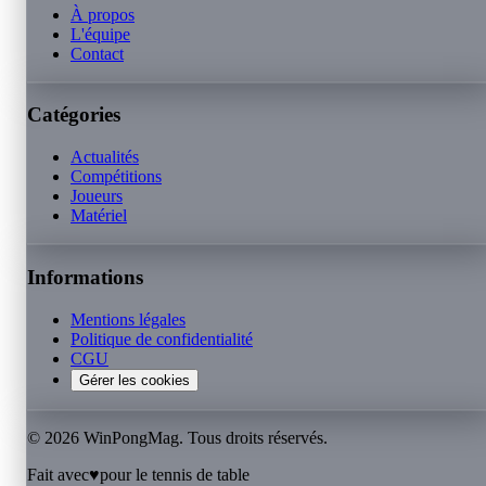
À propos
L'équipe
Contact
Catégories
Actualités
Compétitions
Joueurs
Matériel
Informations
Mentions légales
Politique de confidentialité
CGU
Gérer les cookies
©
2026
WinPongMag. Tous droits réservés.
Fait avec
♥
pour le tennis de table